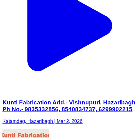
Kunti Fabrication Add.- Vishnupuri, Hazaribagh
Ph No.- 9835332856, 8540834737, 6299902215
Katamdag, Hazaribagh | Mar 2, 2026