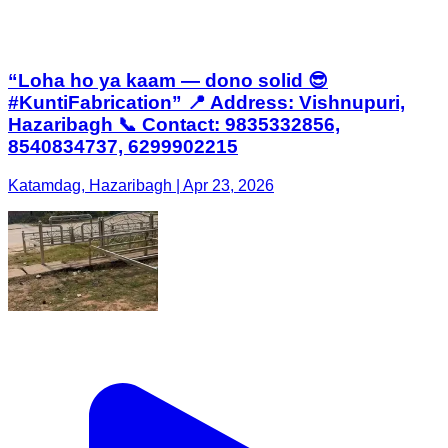
“Loha ho ya kaam — dono solid 😎
#KuntiFabrication” 📍 Address: Vishnupuri,
Hazaribagh 📞 Contact: 9835332856,
8540834737, 6299902215
Katamdag, Hazaribagh | Apr 23, 2026