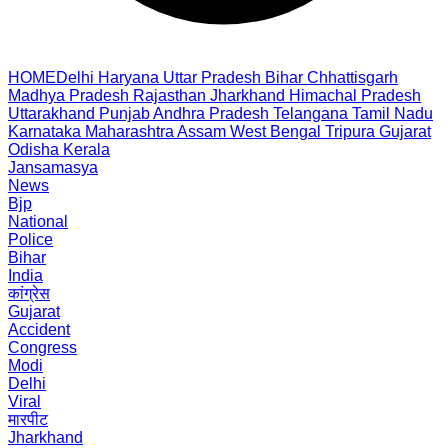
HOME
Delhi
Haryana
Uttar Pradesh
Bihar
Chhattisgarh
Madhya Pradesh
Rajasthan
Jharkhand
Himachal Pradesh
Uttarakhand
Punjab
Andhra Pradesh
Telangana
Tamil Nadu
Karnataka
Maharashtra
Assam
West Bengal
Tripura
Gujarat
Odisha
Kerala
Jansamasya
News
Bjp
National
Police
Bihar
India
कांग्रेस
Gujarat
Accident
Congress
Modi
Delhi
Viral
मारपीट
Jharkhand