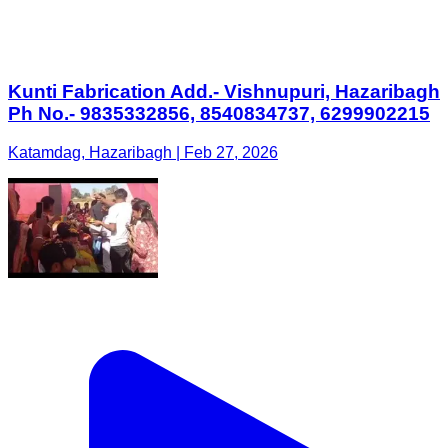
Kunti Fabrication Add.- Vishnupuri, Hazaribagh
Ph No.- 9835332856, 8540834737, 6299902215
Katamdag, Hazaribagh | Feb 27, 2026