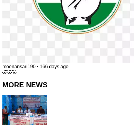
moenansari190
•
166 days ago
🤣🤣🤣
MORE NEWS