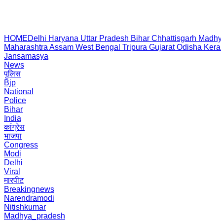
HOME
Delhi
Haryana
Uttar Pradesh
Bihar
Chhattisgarh
Madhy
Maharashtra
Assam
West Bengal
Tripura
Gujarat
Odisha
Kera
Jansamasya
News
पुलिस
Bjp
National
Police
Bihar
India
कांग्रेस
भाजपा
Congress
Modi
Delhi
Viral
मारपीट
Breakingnews
Narendramodi
Nitishkumar
Madhya_pradesh