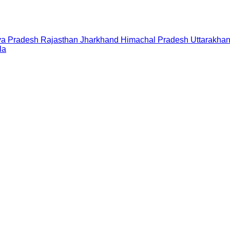
a Pradesh
Rajasthan
Jharkhand
Himachal Pradesh
Uttarakha
la