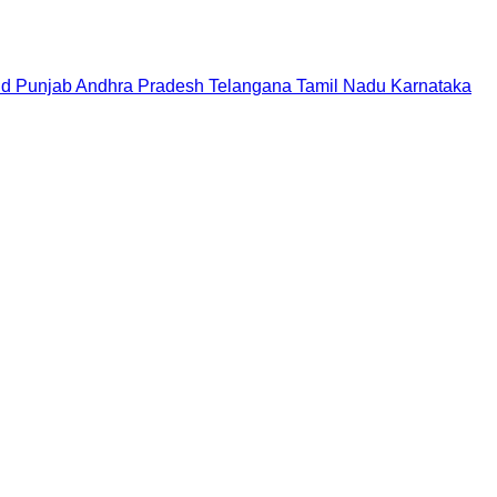
nd
Punjab
Andhra Pradesh
Telangana
Tamil Nadu
Karnataka