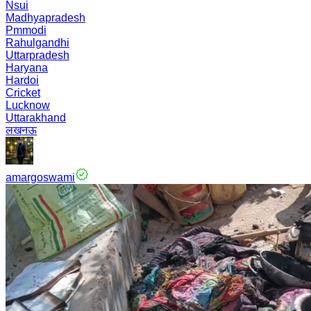
Nsui
Madhyapradesh
Pmmodi
Rahulgandhi
Uttarpradesh
Haryana
Hardoi
Cricket
Lucknow
Uttarakhand
लखनऊ
amargoswami