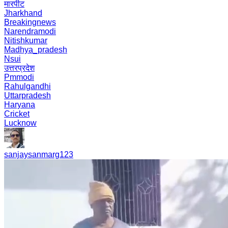
मारपीट
Jharkhand
Breakingnews
Narendramodi
Nitishkumar
Madhya_pradesh
Nsui
उत्तरप्रदेश
Pmmodi
Rahulgandhi
Uttarpradesh
Haryana
Cricket
Lucknow
sanjaysanmarg123