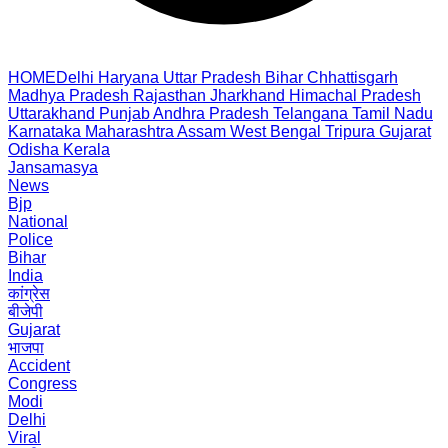
HOME
Delhi
Haryana
Uttar Pradesh
Bihar
Chhattisgarh
Madhya Pradesh
Rajasthan
Jharkhand
Himachal Pradesh
Uttarakhand
Punjab
Andhra Pradesh
Telangana
Tamil Nadu
Karnataka
Maharashtra
Assam
West Bengal
Tripura
Gujarat
Odisha
Kerala
Jansamasya
News
Bjp
National
Police
Bihar
India
कांग्रेस
बीजेपी
Gujarat
भाजपा
Accident
Congress
Modi
Delhi
Viral