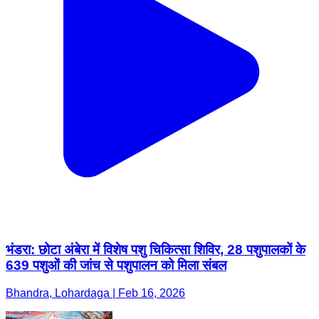
भंडरा: छोटा अंबेरा में विशेष पशु चिकित्सा शिविर, 28 पशुपालकों के
639 पशुओं की जांच से पशुपालन को मिला संबल
Bhandra, Lohardaga | Feb 16, 2026