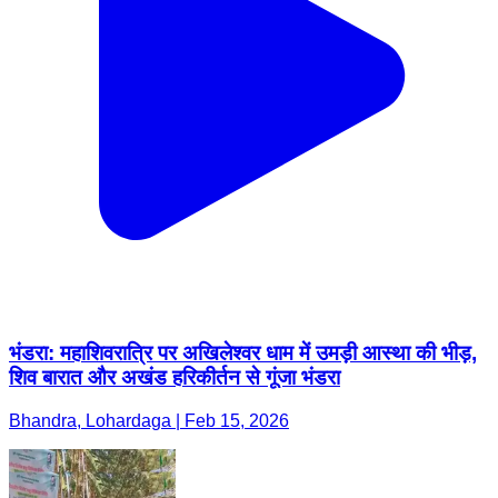
भंडरा: महाशिवरात्रि पर अखिलेश्वर धाम में उमड़ी आस्था की भीड़,
शिव बारात और अखंड हरिकीर्तन से गूंजा भंडरा
Bhandra, Lohardaga | Feb 15, 2026