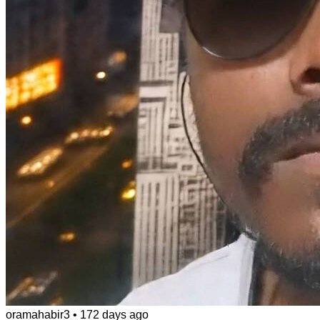
oramahabir3
•
172 days ago