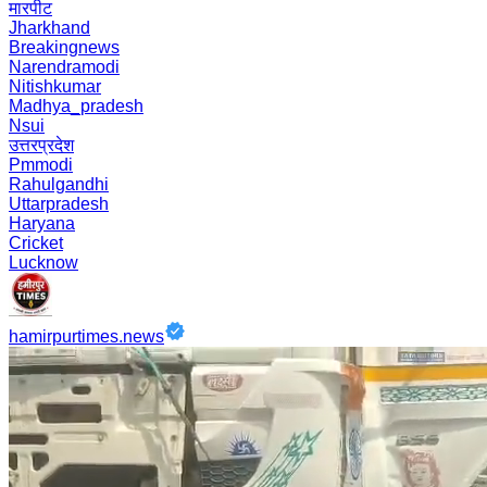
मारपीट
Jharkhand
Breakingnews
Narendramodi
Nitishkumar
Madhya_pradesh
Nsui
उत्तरप्रदेश
Pmmodi
Rahulgandhi
Uttarpradesh
Haryana
Cricket
Lucknow
hamirpurtimes.news