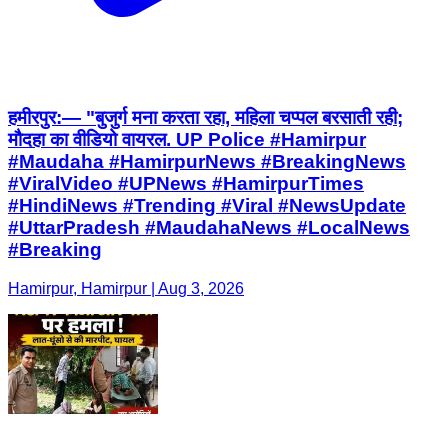
हमीरपुर:— "बुजुर्ग मना करता रहा, महिला चप्पल बरसाती रही;
मौदहा का वीडियो वायरल. UP Police #Hamirpur
#Maudaha #HamirpurNews #BreakingNews
#ViralVideo #UPNews #HamirpurTimes
#HindiNews #Trending #Viral #NewsUpdate
#UttarPradesh #MaudahaNews #LocalNews
#Breaking
Hamirpur, Hamirpur | Aug 3, 2026