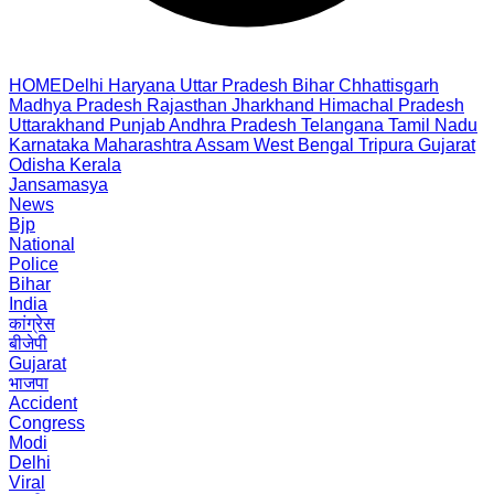
HOME
Delhi
Haryana
Uttar Pradesh
Bihar
Chhattisgarh
Madhya Pradesh
Rajasthan
Jharkhand
Himachal Pradesh
Uttarakhand
Punjab
Andhra Pradesh
Telangana
Tamil Nadu
Karnataka
Maharashtra
Assam
West Bengal
Tripura
Gujarat
Odisha
Kerala
Jansamasya
News
Bjp
National
Police
Bihar
India
कांग्रेस
बीजेपी
Gujarat
भाजपा
Accident
Congress
Modi
Delhi
Viral