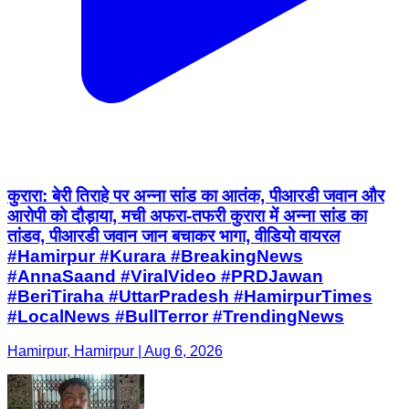
कुरारा: बेरी तिराहे पर अन्ना सांड का आतंक, पीआरडी जवान और
आरोपी को दौड़ाया, मची अफरा-तफरी कुरारा में अन्ना सांड का
तांडव, पीआरडी जवान जान बचाकर भागा, वीडियो वायरल
#Hamirpur #Kurara #BreakingNews
#AnnaSaand #ViralVideo #PRDJawan
#BeriTiraha #UttarPradesh #HamirpurTimes
#LocalNews #BullTerror #TrendingNews
Hamirpur, Hamirpur | Aug 6, 2026