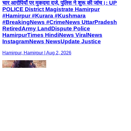
चार आरोपियों पर मुकदमा दर्ज, पुलिस ने शुरू की जांच।: UP
POLICE District Magistrate Hamirpur
#Hamirpur #Kurara #Kushmara
#BreakingNews #CrimeNews UttarPradesh
RetiredArmy LandDispute Police
HamirpurTimes HindiNews ViralNews
InstagramNews NewsUpdate Justice
Hamirpur, Hamirpur | Aug 2, 2026