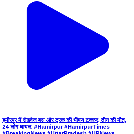
हमीरपुर में रोडवेज बस और ट्रक की भीषण टक्कर, तीन की मौत,
24 लोग घायल. #Hamirpur #HamirpurTimes
#BreakingNews #UttarPradesh #UPNews