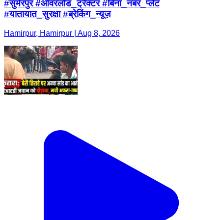
#सुमेरपुर #ओवरलोड_ट्रैक्टर #बिना_नंबर_प्लेट
#यातायात_सुरक्षा #ब्रेकिंग_न्यूज़
Hamirpur, Hamirpur | Aug 8, 2026