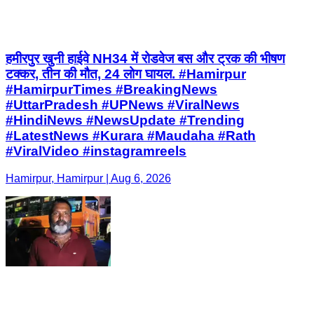
हमीरपुर खुनी हाईवे NH34 में रोडवेज बस और ट्रक की भीषण
टक्कर, तीन की मौत, 24 लोग घायल. #Hamirpur
#HamirpurTimes #BreakingNews
#UttarPradesh #UPNews #ViralNews
#HindiNews #NewsUpdate #Trending
#LatestNews #Kurara #Maudaha #Rath
#ViralVideo #instagramreels
Hamirpur, Hamirpur | Aug 6, 2026