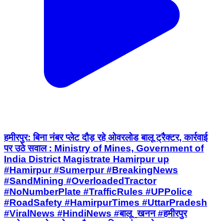
हमीरपुर: बिना नंबर प्लेट दौड़ रहे ओवरलोड बालू ट्रैक्टर, कार्रवाई
पर उठे सवाल : Ministry of Mines, Government of
India District Magistrate Hamirpur up
#Hamirpur #Sumerpur #BreakingNews
#SandMining #OverloadedTractor
#NoNumberPlate #TrafficRules #UPPolice
#RoadSafety #HamirpurTimes #UttarPradesh
#ViralNews #HindiNews #बालू_खनन #हमीरपुर