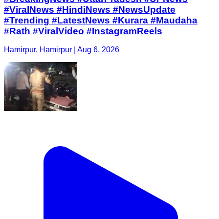
#ViralNews #HindiNews #NewsUpdate
#Trending #LatestNews #Kurara #Maudaha
#Rath #ViralVideo #InstagramReels
Hamirpur, Hamirpur | Aug 6, 2026