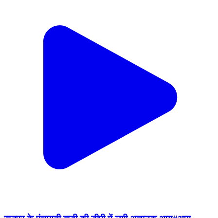
राजपुर के पंचायती बाड़ी की डीपी में लगी अचानक आग#आग
#बिजली_विभाग #trending #todaynews
Rajpur, Barwani | Feb 15, 2026