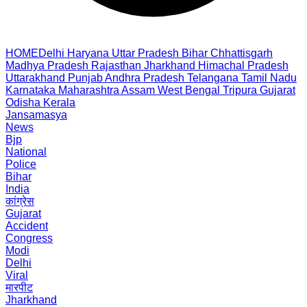
HOME
Delhi
Haryana
Uttar Pradesh
Bihar
Chhattisgarh
Madhya Pradesh
Rajasthan
Jharkhand
Himachal Pradesh
Uttarakhand
Punjab
Andhra Pradesh
Telangana
Tamil Nadu
Karnataka
Maharashtra
Assam
West Bengal
Tripura
Gujarat
Odisha
Kerala
Jansamasya
News
Bjp
National
Police
Bihar
India
कांग्रेस
Gujarat
Accident
Congress
Modi
Delhi
Viral
मारपीट
Jharkhand