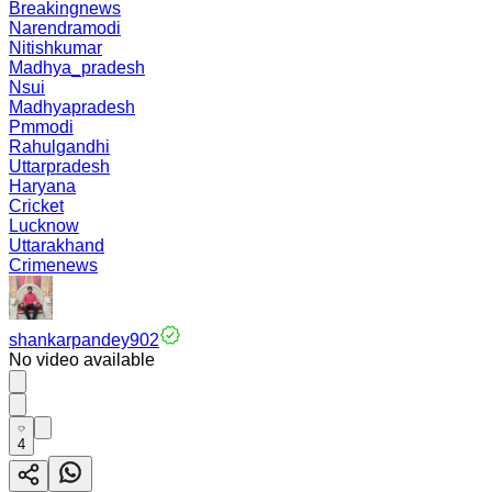
Breakingnews
Narendramodi
Nitishkumar
Madhya_pradesh
Nsui
Madhyapradesh
Pmmodi
Rahulgandhi
Uttarpradesh
Haryana
Cricket
Lucknow
Uttarakhand
Crimenews
shankarpandey902
No video available
4