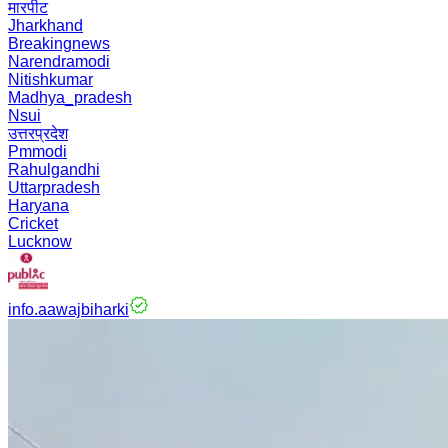
मारपीट
Jharkhand
Breakingnews
Narendramodi
Nitishkumar
Madhya_pradesh
Nsui
उत्तरप्रदेश
Pmmodi
Rahulgandhi
Uttarpradesh
Haryana
Cricket
Lucknow
info.aawajbiharki