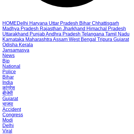
HOME
Delhi
Haryana
Uttar Pradesh
Bihar
Chhattisgarh
Madhya Pradesh
Rajasthan
Jharkhand
Himachal Pradesh
Uttarakhand
Punjab
Andhra Pradesh
Telangana
Tamil Nadu
Karnataka
Maharashtra
Assam
West Bengal
Tripura
Gujarat
Odisha
Kerala
Jansamasya
News
Bjp
National
Police
Bihar
India
कांग्रेस
बीजेपी
Gujarat
भाजपा
Accident
Congress
Modi
Delhi
Viral