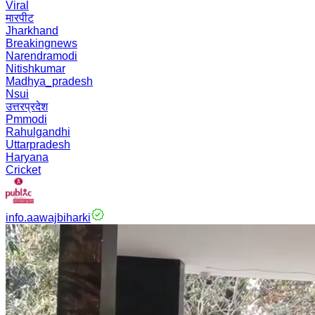
Viral
मारपीट
Jharkhand
Breakingnews
Narendramodi
Nitishkumar
Madhya_pradesh
Nsui
उत्तरप्रदेश
Pmmodi
Rahulgandhi
Uttarpradesh
Haryana
Cricket
info.aawajbiharki