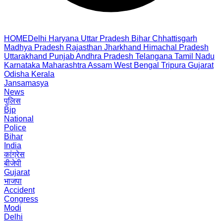
HOME
Delhi
Haryana
Uttar Pradesh
Bihar
Chhattisgarh
Madhya Pradesh
Rajasthan
Jharkhand
Himachal Pradesh
Uttarakhand
Punjab
Andhra Pradesh
Telangana
Tamil Nadu
Karnataka
Maharashtra
Assam
West Bengal
Tripura
Gujarat
Odisha
Kerala
Jansamasya
News
पुलिस
Bjp
National
Police
Bihar
India
कांग्रेस
बीजेपी
Gujarat
भाजपा
Accident
Congress
Modi
Delhi