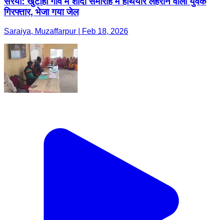
सरैया: खुटाही गांव में शादी समारोह में हथियार लहराने वाला युवक
गिरफ्तार, भेजा गया जेल
Saraiya, Muzaffarpur | Feb 18, 2026