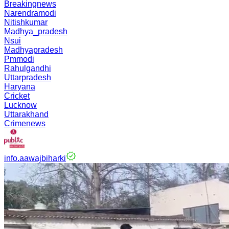
Breakingnews
Narendramodi
Nitishkumar
Madhya_pradesh
Nsui
Madhyapradesh
Pmmodi
Rahulgandhi
Uttarpradesh
Haryana
Cricket
Lucknow
Uttarakhand
Crimenews
info.aawajbiharki