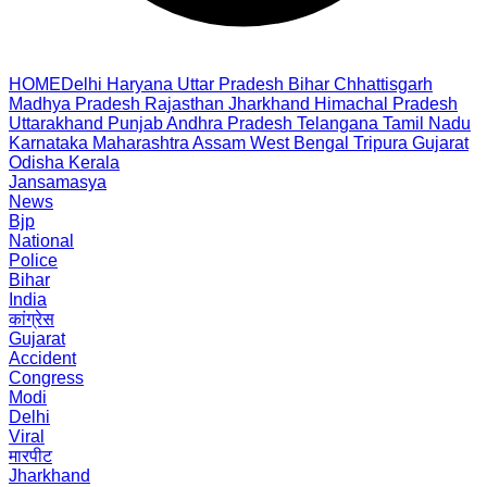
HOME
Delhi
Haryana
Uttar Pradesh
Bihar
Chhattisgarh
Madhya Pradesh
Rajasthan
Jharkhand
Himachal Pradesh
Uttarakhand
Punjab
Andhra Pradesh
Telangana
Tamil Nadu
Karnataka
Maharashtra
Assam
West Bengal
Tripura
Gujarat
Odisha
Kerala
Jansamasya
News
Bjp
National
Police
Bihar
India
कांग्रेस
Gujarat
Accident
Congress
Modi
Delhi
Viral
मारपीट
Jharkhand