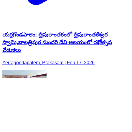
యర్రగొండపాలెం: త్రిపురాంతకంలో త్రిపురాంతకేశ్వర
స్వామి,బాలత్రిపుర సుందరి దేవి ఆలయంలో రథోత్సవ
వేడుకలు
Yerragondapalem, Prakasam | Feb 17, 2026