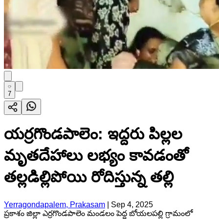
7
యర్రగొండపాలెం: ఇద్దరు పిల్లల
మృతదేహాలు లభ్యం కావడంతో
తల్లడిల్లిపోయి రోదిస్తున్న తల్లి
Yerragondapalem, Prakasam
|
Sep 4, 2025
ప్రకాశం జిల్లా ఎర్రగొండపాలెం మండలం పెద్ద బోయలపల్లి గ్రామంలో