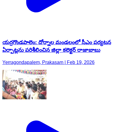
యర్రగొండపాలెం: దోర్నాల మండలంలో సీఎం పర్యటన
ఏర్పాట్లను పరిశీలించిన జిల్లా కలెక్టర్ రాజాబాబు
Yerragondapalem, Prakasam | Feb 19, 2026