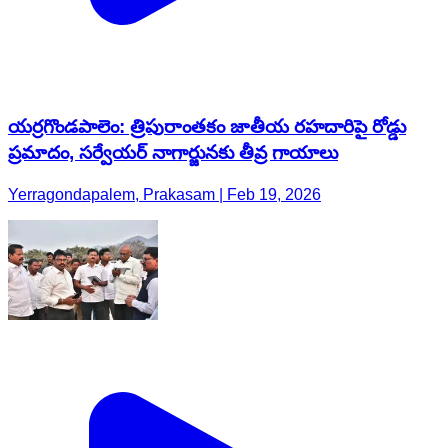
యర్రగొండపాలెం: త్రిపురాంతకం జాతీయ రహదారిపై రోడ్డు
ప్రమాదం, సర్వేయర్ నాగార్జునకు తీవ్ర గాయాలు
Yerragondapalem, Prakasam | Feb 19, 2026