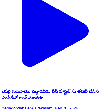
యర్రగొండపాలెం: పెద్దారవీడు బీసీ హాస్టల్ ను తనిఖీ చేసిన
ఎంపీడీవో జాన్ సుందరం
Yerragondapalem, Prakasam | Feb 20, 2026