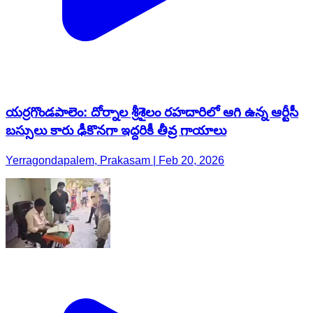
యర్రగొండపాలెం: దోర్నాల శ్రీశైలం రహదారిలో ఆగి ఉన్న ఆర్టీసీ
బస్సులు కారు ఢీకొనగా ఇద్దరికీ తీవ్ర గాయాలు
Yerragondapalem, Prakasam | Feb 20, 2026