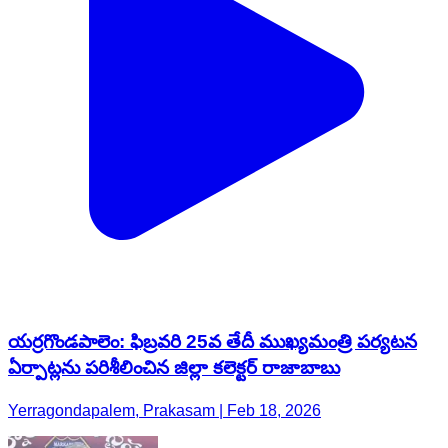
యర్రగొండపాలెం: ఫిబ్రవరి 25వ తేదీ ముఖ్యమంత్రి పర్యటన
ఏర్పాట్లను పరిశీలించిన జిల్లా కలెక్టర్ రాజాబాబు
Yerragondapalem, Prakasam | Feb 18, 2026