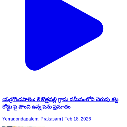
యర్రగొండపాలెం: కే కొత్తపల్లి గ్రామ సమీపంలోని చెరువు కట్ట
రోడ్డు పై పొంచి ఉన్న పెను ప్రమాదం
Yerragondapalem, Prakasam | Feb 18, 2026