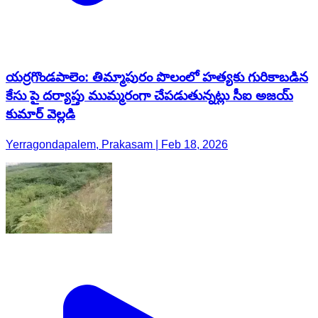
యర్రగొండపాలెం: తిమ్మాపురం పొలంలో హత్యకు గురికాబడిన
కేసు పై దర్యాప్తు ముమ్మరంగా చేపడుతున్నట్లు సీఐ అజయ్
కుమార్ వెల్లడి
Yerragondapalem, Prakasam | Feb 18, 2026