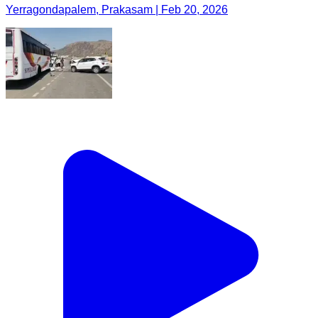
Yerragondapalem, Prakasam | Feb 20, 2026