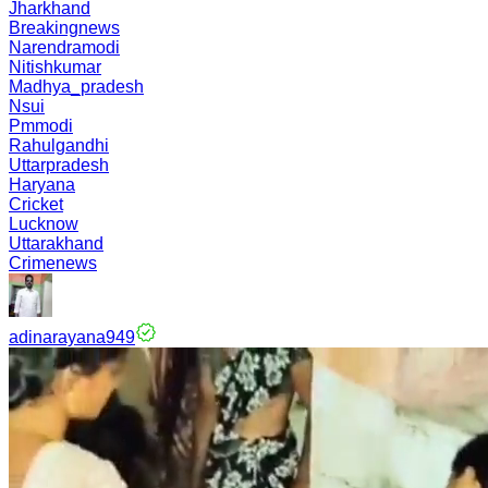
Jharkhand
Breakingnews
Narendramodi
Nitishkumar
Madhya_pradesh
Nsui
Pmmodi
Rahulgandhi
Uttarpradesh
Haryana
Cricket
Lucknow
Uttarakhand
Crimenews
adinarayana949