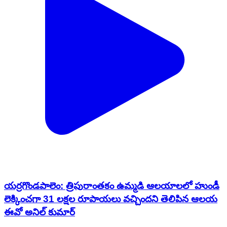
యర్రగొండపాలెం: త్రిపురాంతకం ఉమ్మడి ఆలయాలలో హుండీ
లెక్కించగా 31 లక్షల రూపాయలు వచ్చిందని తెలిపిన ఆలయ
ఈవో అనిల్ కుమార్