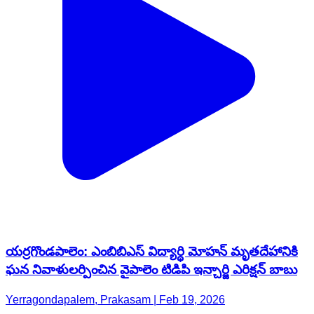
యర్రగొండపాలెం: ఎంబిబిఎస్ విద్యార్థి మోహన్ మృతదేహానికి
ఘన నివాళులర్పించిన వైపాలెం టిడిపి ఇన్చార్జి ఎరిక్షన్ బాబు
Yerragondapalem, Prakasam | Feb 19, 2026