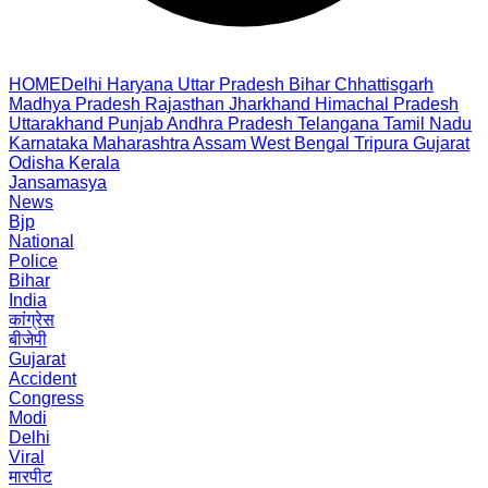
HOME
Delhi
Haryana
Uttar Pradesh
Bihar
Chhattisgarh
Madhya Pradesh
Rajasthan
Jharkhand
Himachal Pradesh
Uttarakhand
Punjab
Andhra Pradesh
Telangana
Tamil Nadu
Karnataka
Maharashtra
Assam
West Bengal
Tripura
Gujarat
Odisha
Kerala
Jansamasya
News
Bjp
National
Police
Bihar
India
कांग्रेस
बीजेपी
Gujarat
Accident
Congress
Modi
Delhi
Viral
मारपीट