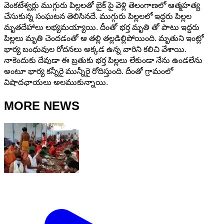
వెంకటేశ్వర్లు ముగ్గురు పిల్లలతో బైక్ పై వెళ్లి తెలంగాణలో ఆత్మహత్య
చేసుకున్న సంఘటన తెలిసినదే. ముగ్గురు పిల్లలలో ఇద్దరు పిల్లల
మృతదేహాలు లభ్యమయ్యాయి. దీంతో భర్త మృతి తో పాటు ఇద్దరు
పిల్లలు మృతి చెందడంతో ఆ తల్లి తల్లడిల్లిపోయింది. మృతుని ఇంట్లో
భార్య బంధువుల రోదనలు అక్కడ ఉన్న వారిని కలిచి వేశాయి.
నాకెందుకు దేవుడా ఈ బ్రతుకు భర్త పిల్లలు లేకుండా నేను ఉండలేను
అంటూ భార్య కన్నీరై మున్నీరై రోదిస్తుంది. దీంతో గ్రామంలో
విషాదఛాయలు అలముకున్నాయి.
MORE NEWS