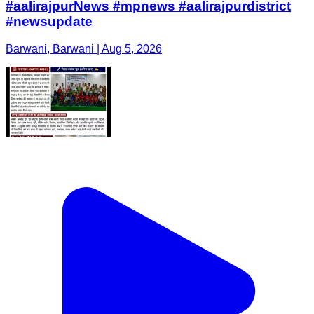
#aalirajpurNews #mpnews #aalirajpurdistrict
#newsupdate
Barwani, Barwani | Aug 5, 2026