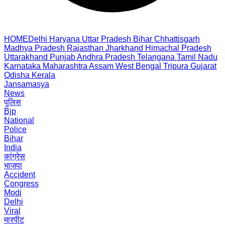
HOME
Delhi
Haryana
Uttar Pradesh
Bihar
Chhattisgarh
Madhya Pradesh
Rajasthan
Jharkhand
Himachal Pradesh
Uttarakhand
Punjab
Andhra Pradesh
Telangana
Tamil Nadu
Karnataka
Maharashtra
Assam
West Bengal
Tripura
Gujarat
Odisha
Kerala
Jansamasya
News
पुलिस
Bjp
National
Police
Bihar
India
कांग्रेस
भाजपा
Accident
Congress
Modi
Delhi
Viral
मारपीट