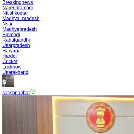
Breakingnews
Narendramodi
Nitishkumar
Madhya_pradesh
Nsui
Madhyapradesh
Pmmodi
Rahulgandhi
Uttarpradesh
Haryana
Hardoi
Cricket
Lucknow
Uttarakhand
satishparihar