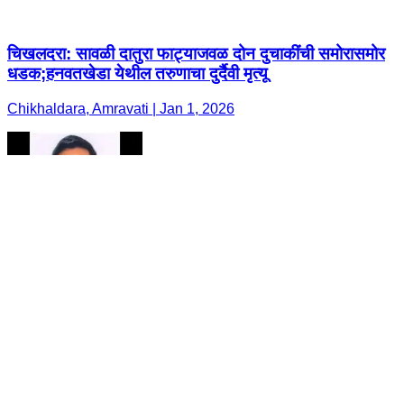
चिखलदरा: सावळी दातुरा फाट्याजवळ दोन दुचाकींची समोरासमोर
धडक;हनवतखेडा येथील तरुणाचा दुर्दैवी मृत्यू
Chikhaldara, Amravati | Jan 1, 2026