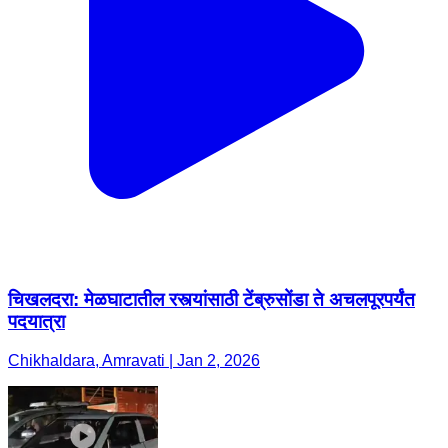
चिखलदरा: मेळघाटातील रस्त्यांसाठी टेंब्रुसोंडा ते अचलपूरपर्यंत
पदयात्रा
Chikhaldara, Amravati | Jan 2, 2026