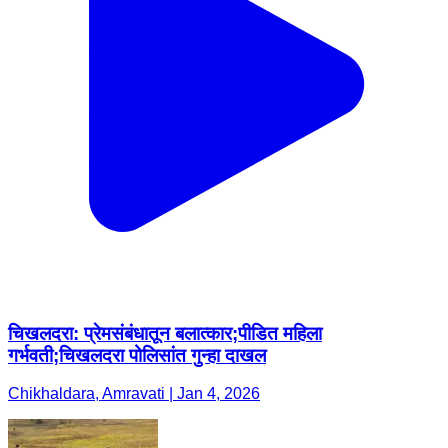
चिखलदरा: प्रेमसंबंधातून बलात्कार;पीडित महिला
गर्भवती;चिखलदरा पोलिसांत गुन्हा दाखल
Chikhaldara, Amravati | Jan 4, 2026