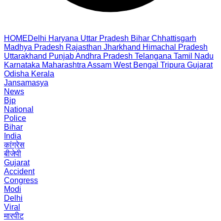
HOME
Delhi
Haryana
Uttar Pradesh
Bihar
Chhattisgarh
Madhya Pradesh
Rajasthan
Jharkhand
Himachal Pradesh
Uttarakhand
Punjab
Andhra Pradesh
Telangana
Tamil Nadu
Karnataka
Maharashtra
Assam
West Bengal
Tripura
Gujarat
Odisha
Kerala
Jansamasya
News
Bjp
National
Police
Bihar
India
कांग्रेस
बीजेपी
Gujarat
Accident
Congress
Modi
Delhi
Viral
मारपीट