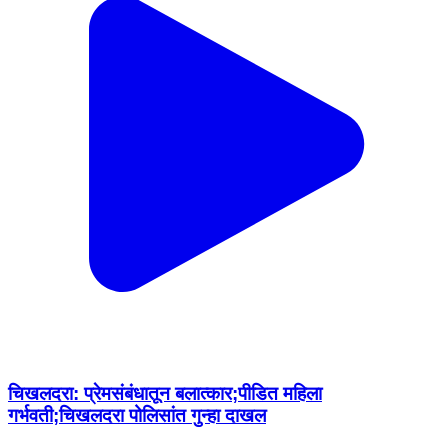
चिखलदरा: प्रेमसंबंधातून बलात्कार;पीडित महिला
गर्भवती;चिखलदरा पोलिसांत गुन्हा दाखल