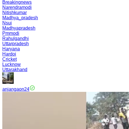
Breakingnews
Narendramodi
Nitishkumar
Madhya_pradesh
Nsui
Madhyapradesh
Pmmodi
Rahulgandhi
Uttarpradesh
Haryana
Hardoi
Cricket
Lucknow
Uttarakhand
anjangaon24