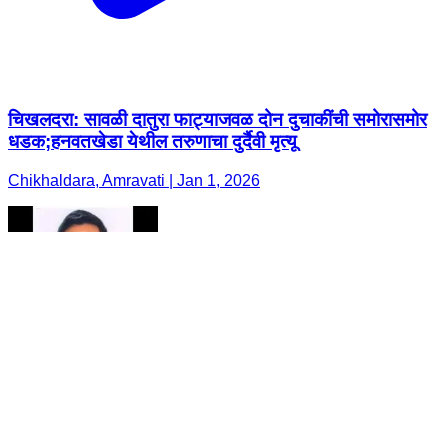
चिखलदरा: सावळी दातुरा फाट्याजवळ दोन दुचाकींची समोरासमोर
धडक;हनवतखेडा येथील तरुणाचा दुर्दैवी मृत्यू
Chikhaldara, Amravati | Jan 1, 2026