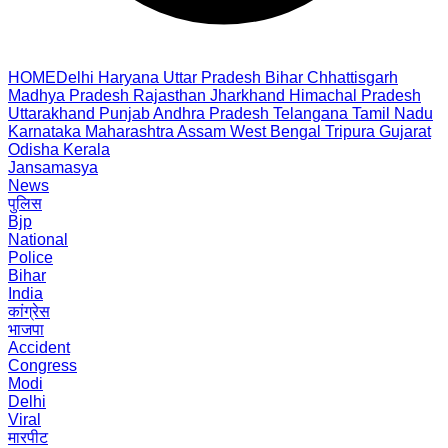
HOME
Delhi
Haryana
Uttar Pradesh
Bihar
Chhattisgarh
Madhya Pradesh
Rajasthan
Jharkhand
Himachal Pradesh
Uttarakhand
Punjab
Andhra Pradesh
Telangana
Tamil Nadu
Karnataka
Maharashtra
Assam
West Bengal
Tripura
Gujarat
Odisha
Kerala
Jansamasya
News
पुलिस
Bjp
National
Police
Bihar
India
कांग्रेस
भाजपा
Accident
Congress
Modi
Delhi
Viral
मारपीट