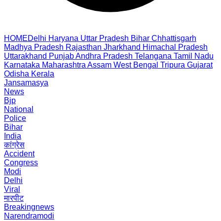
HOME
Delhi
Haryana
Uttar Pradesh
Bihar
Chhattisgarh
Madhya Pradesh
Rajasthan
Jharkhand
Himachal Pradesh
Uttarakhand
Punjab
Andhra Pradesh
Telangana
Tamil Nadu
Karnataka
Maharashtra
Assam
West Bengal
Tripura
Gujarat
Odisha
Kerala
Jansamasya
News
Bjp
National
Police
Bihar
India
कांग्रेस
Accident
Congress
Modi
Delhi
Viral
मारपीट
Breakingnews
Narendramodi