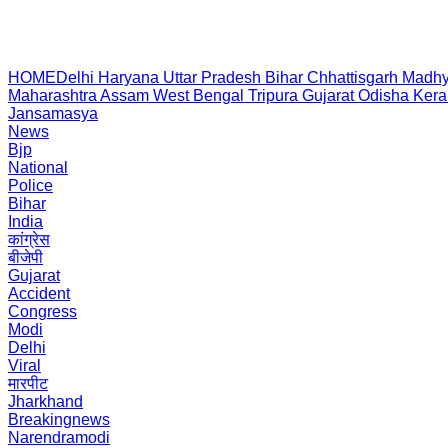
HOME
Delhi
Haryana
Uttar Pradesh
Bihar
Chhattisgarh
Madhy
Maharashtra
Assam
West Bengal
Tripura
Gujarat
Odisha
Kera
Jansamasya
News
Bjp
National
Police
Bihar
India
कांग्रेस
बीजेपी
Gujarat
Accident
Congress
Modi
Delhi
Viral
मारपीट
Jharkhand
Breakingnews
Narendramodi