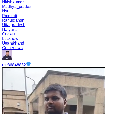
Nitishkumar
Madhya_pradesh
Nsui
Pmmodi
Rahulgandhi
Uttarpradesh
Haryana
Cricket
Lucknow
Uttarakhand
Crimenews
usr86848832