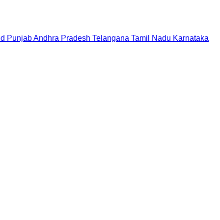
nd
Punjab
Andhra Pradesh
Telangana
Tamil Nadu
Karnataka