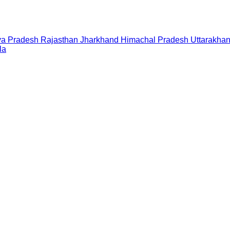
a Pradesh
Rajasthan
Jharkhand
Himachal Pradesh
Uttarakha
la