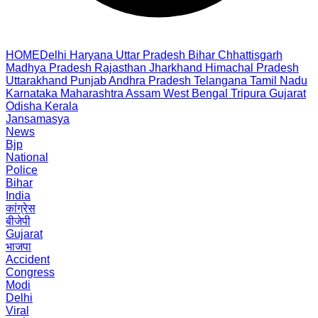
HOME
Delhi
Haryana
Uttar Pradesh
Bihar
Chhattisgarh
Madhya Pradesh
Rajasthan
Jharkhand
Himachal Pradesh
Uttarakhand
Punjab
Andhra Pradesh
Telangana
Tamil Nadu
Karnataka
Maharashtra
Assam
West Bengal
Tripura
Gujarat
Odisha
Kerala
Jansamasya
News
Bjp
National
Police
Bihar
India
कांग्रेस
बीजेपी
Gujarat
भाजपा
Accident
Congress
Modi
Delhi
Viral