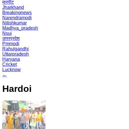
मारपीट
Jharkhand
Breakingnews
Narendramodi
Nitishkumar
Madhya_pradesh
Nsui
उत्तरप्रदेश
Pmmodi
Rahulgandhi
Uttarpradesh
Haryana
Cricket
Lucknow
←
Hardoi