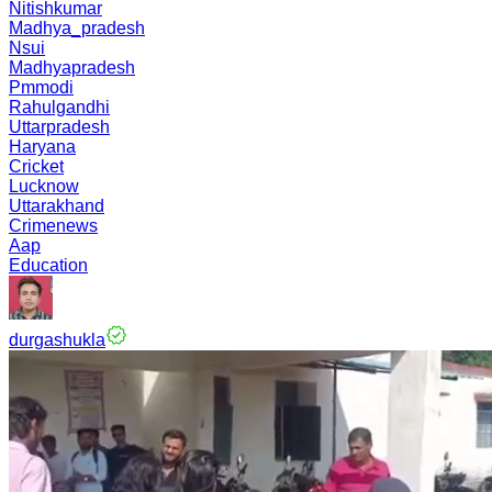
Nitishkumar
Madhya_pradesh
Nsui
Madhyapradesh
Pmmodi
Rahulgandhi
Uttarpradesh
Haryana
Cricket
Lucknow
Uttarakhand
Crimenews
Aap
Education
durgashukla