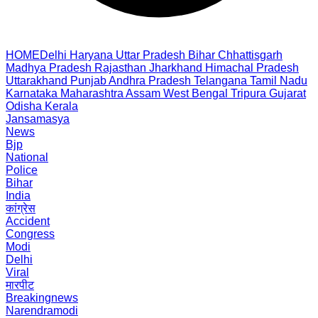
HOME
Delhi
Haryana
Uttar Pradesh
Bihar
Chhattisgarh
Madhya Pradesh
Rajasthan
Jharkhand
Himachal Pradesh
Uttarakhand
Punjab
Andhra Pradesh
Telangana
Tamil Nadu
Karnataka
Maharashtra
Assam
West Bengal
Tripura
Gujarat
Odisha
Kerala
Jansamasya
News
Bjp
National
Police
Bihar
India
कांग्रेस
Accident
Congress
Modi
Delhi
Viral
मारपीट
Breakingnews
Narendramodi