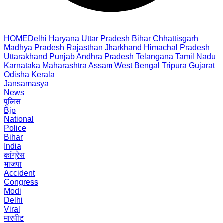
HOME
Delhi
Haryana
Uttar Pradesh
Bihar
Chhattisgarh
Madhya Pradesh
Rajasthan
Jharkhand
Himachal Pradesh
Uttarakhand
Punjab
Andhra Pradesh
Telangana
Tamil Nadu
Karnataka
Maharashtra
Assam
West Bengal
Tripura
Gujarat
Odisha
Kerala
Jansamasya
News
पुलिस
Bjp
National
Police
Bihar
India
कांग्रेस
भाजपा
Accident
Congress
Modi
Delhi
Viral
मारपीट