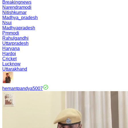
Breakingnews
Narendramodi
Nitishkumar
Madhya_pradesh
Nsui
Madhyapradesh
Pmmodi
Rahulgandhi
Uttarpradesh
Haryana
Hardoi
Cricket
Lucknow
Uttarakhand
hemantpandya5007