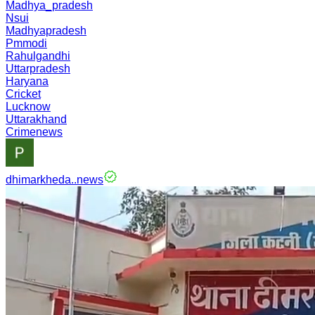
Madhya_pradesh
Nsui
Madhyapradesh
Pmmodi
Rahulgandhi
Uttarpradesh
Haryana
Cricket
Lucknow
Uttarakhand
Crimenews
dhimarkheda..news