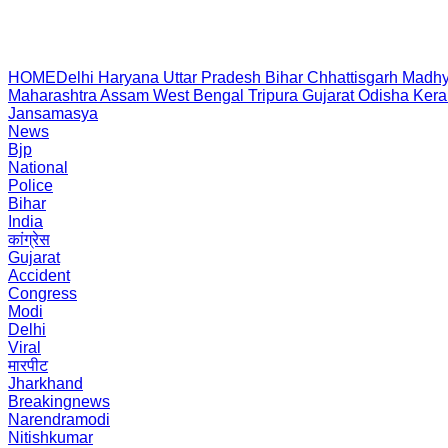
HOME
Delhi
Haryana
Uttar Pradesh
Bihar
Chhattisgarh
Madhy
Maharashtra
Assam
West Bengal
Tripura
Gujarat
Odisha
Kera
Jansamasya
News
Bjp
National
Police
Bihar
India
कांग्रेस
Gujarat
Accident
Congress
Modi
Delhi
Viral
मारपीट
Jharkhand
Breakingnews
Narendramodi
Nitishkumar