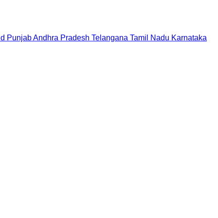
nd
Punjab
Andhra Pradesh
Telangana
Tamil Nadu
Karnataka