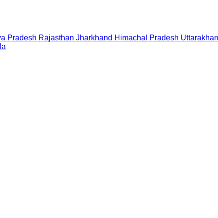
a Pradesh
Rajasthan
Jharkhand
Himachal Pradesh
Uttarakha
la