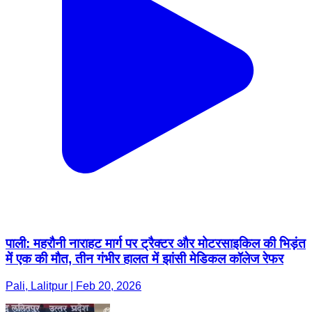
पाली: महरौनी नाराहट मार्ग पर ट्रैक्टर और मोटरसाइकिल की भिड़ंत
में एक की मौत, तीन गंभीर हालत में झांसी मेडिकल कॉलेज रेफर
Pali, Lalitpur | Feb 20, 2026