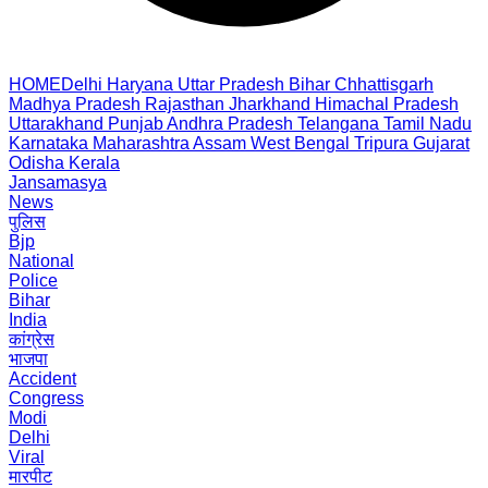
HOME
Delhi
Haryana
Uttar Pradesh
Bihar
Chhattisgarh
Madhya Pradesh
Rajasthan
Jharkhand
Himachal Pradesh
Uttarakhand
Punjab
Andhra Pradesh
Telangana
Tamil Nadu
Karnataka
Maharashtra
Assam
West Bengal
Tripura
Gujarat
Odisha
Kerala
Jansamasya
News
पुलिस
Bjp
National
Police
Bihar
India
कांग्रेस
भाजपा
Accident
Congress
Modi
Delhi
Viral
मारपीट