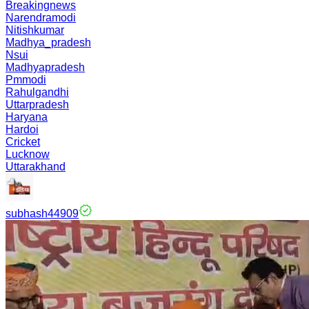
Breakingnews
Narendramodi
Nitishkumar
Madhya_pradesh
Nsui
Madhyapradesh
Pmmodi
Rahulgandhi
Uttarpradesh
Haryana
Hardoi
Cricket
Lucknow
Uttarakhand
subhash44909