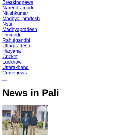
Breakingnews
Narendramodi
Nitishkumar
Madhya_pradesh
Nsui
Madhyapradesh
Pmmodi
Rahulgandhi
Uttarpradesh
Haryana
Cricket
Lucknow
Uttarakhand
Crimenews
←
News in Pali