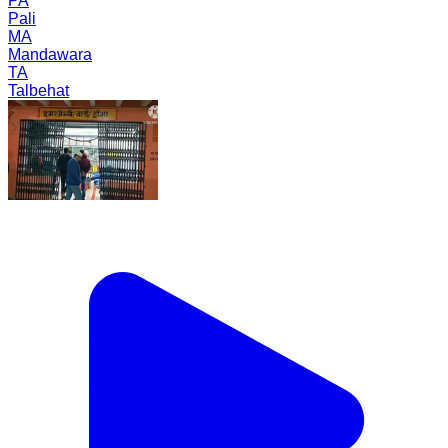
PA
Pali
MA
Mandawara
TA
Talbehat