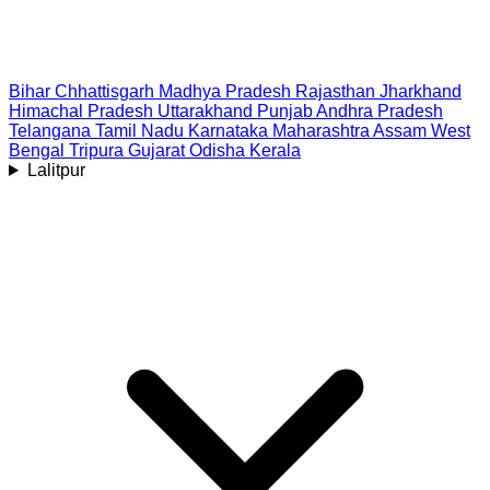
Bihar
Chhattisgarh
Madhya Pradesh
Rajasthan
Jharkhand
Himachal Pradesh
Uttarakhand
Punjab
Andhra Pradesh
Telangana
Tamil Nadu
Karnataka
Maharashtra
Assam
West
Bengal
Tripura
Gujarat
Odisha
Kerala
Lalitpur