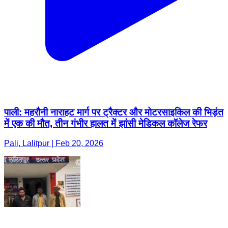
पाली: महरौनी नाराहट मार्ग पर ट्रैक्टर और मोटरसाइकिल की भिड़ंत
में एक की मौत, तीन गंभीर हालत में झांसी मेडिकल कॉलेज रेफर
Pali, Lalitpur | Feb 20, 2026