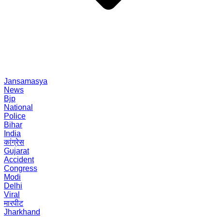
Jansamasya
News
Bjp
National
Police
Bihar
India
कांग्रेस
Gujarat
Accident
Congress
Modi
Delhi
Viral
मारपीट
Jharkhand