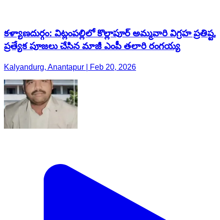
కళ్యాణదుర్గం: విట్లంపల్లిలో కొల్లాపూర్ అమ్మవారి విగ్రహ ప్రతిష్ట,
ప్రత్యేక పూజలు చేసిన మాజీ ఎంపీ తలారి రంగయ్య
Kalyandurg, Anantapur | Feb 20, 2026