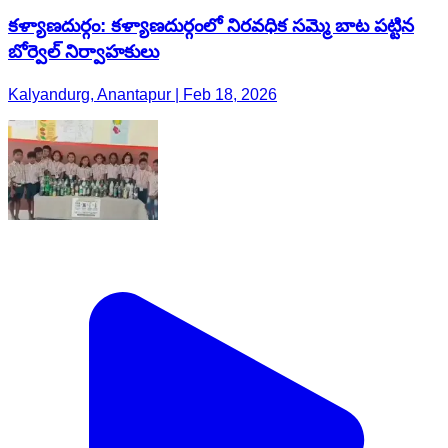
కళ్యాణదుర్గం: కళ్యాణదుర్గంలో నిరవధిక సమ్మె బాట పట్టిన
బోర్వెల్ నిర్వాహకులు
Kalyandurg, Anantapur | Feb 18, 2026