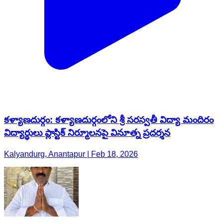
కళ్యాణదుర్గం: కళ్యాణదుర్గంలోని శ్రీ సరస్వతీ విద్యా మందిరం
విద్యార్థులు ప్లాస్టిక్ నిర్మూలనపై వినూత్న ప్రదర్శన
Kalyandurg, Anantapur | Feb 18, 2026