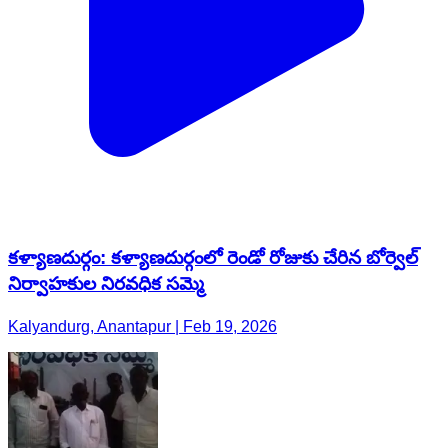
కళ్యాణదుర్గం: కళ్యాణదుర్గంలో రెండో రోజుకు చేరిన బోర్వెల్
నిర్వాహకుల నిరవధిక సమ్మె
Kalyandurg, Anantapur | Feb 19, 2026