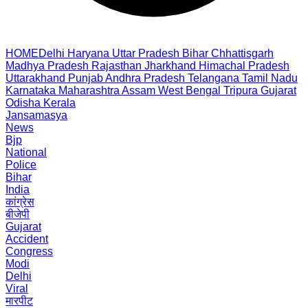
HOME
Delhi
Haryana
Uttar Pradesh
Bihar
Chhattisgarh
Madhya Pradesh
Rajasthan
Jharkhand
Himachal Pradesh
Uttarakhand
Punjab
Andhra Pradesh
Telangana
Tamil Nadu
Karnataka
Maharashtra
Assam
West Bengal
Tripura
Gujarat
Odisha
Kerala
Jansamasya
News
Bjp
National
Police
Bihar
India
कांग्रेस
बीजेपी
Gujarat
Accident
Congress
Modi
Delhi
Viral
मारपीट