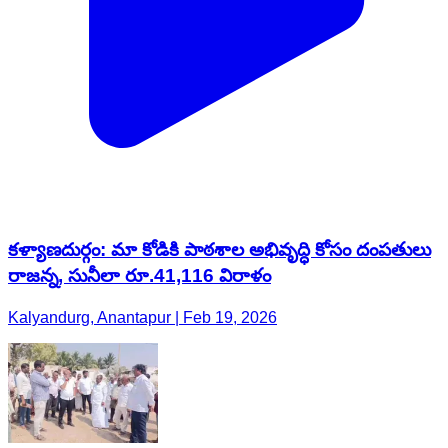
కళ్యాణదుర్గం: మా కోడికి పాఠశాల అభివృద్ధి కోసం దంపతులు
రాజన్న, సునీలా రూ.41,116 విరాళం
Kalyandurg, Anantapur | Feb 19, 2026