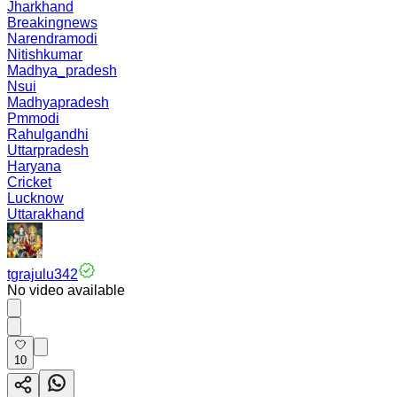
Jharkhand
Breakingnews
Narendramodi
Nitishkumar
Madhya_pradesh
Nsui
Madhyapradesh
Pmmodi
Rahulgandhi
Uttarpradesh
Haryana
Cricket
Lucknow
Uttarakhand
tgrajulu342
No video available
10