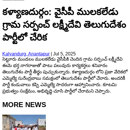
కళ్యాణదుర్గం: వైసీపీ ములకలేడు
గ్రామ సర్పంచ్ లక్ష్మీదేవి తెలుగుదేశం
పార్టీలో చేరిక
Kalyandurg, Anantapur
|
Jul 5, 2025
సెట్టూరు మండలం ములకలేడు వైసీపీకి చెందిన గ్రామ సర్పంచ్ లక్ష్మీదేవి
ఈమె భర్త నాగరాజుతో పాటు పలువురు కార్యకర్తలు శనివారం
తెలుగుదేశం పార్టీ తీర్థం పుచ్చుకున్నారు. కళ్యాణదుర్గం లోని ప్రజా వేదికలో
ఎమ్మెల్యే సురేంద్రబాబు సమక్షంలో తెలుగుదేశం పార్టీలో చేరారు. అందరికీ
పార్టీ కండువాలు కప్పి ఎమ్మెల్యే సాదరంగా ఆహ్వానించారు. కూటమి
ప్రభుత్వం సంక్షేమం, అభివృద్ధి చూసి పార్టీలో చేరామని చెప్పారు.
MORE NEWS