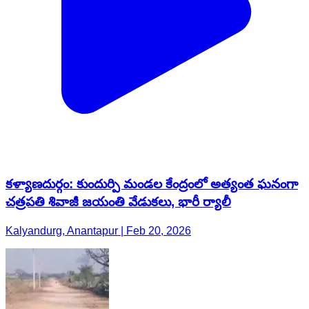
కళ్యాణదుర్గం: కుందుర్పి మండల కేంద్రంలో అత్యంత ఘనంగా
చత్రపతి శివాజీ జయంతి వేడుకలు, భారీ ర్యాలీ
Kalyandurg, Anantapur | Feb 20, 2026