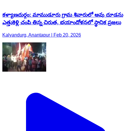
కళ్యాణదుర్గం: మాముడూరు గ్రామ శివారులో ఆవు దూడను
ఎత్తుకెళ్లి చంపి తిన్న చిరుత, భయాందోళనలో స్థానిక ప్రజలు
Kalyandurg, Anantapur | Feb 20, 2026