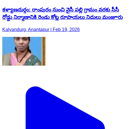
కళ్యాణదుర్గం: రాంపురం నుంచి వైసీ పల్లి గ్రామం వరకు సీసీ
రోడ్డు నిర్మాణానికి రెండు కోట్ల రూపాయలు నిధులు మంజూరు
Kalyandurg, Anantapur | Feb 19, 2026