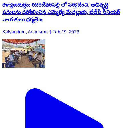
కళ్యాణదుర్గం: కదిరిదేవరపల్లి లో పర్యటించి, అభివృద్ధి
పనులను పరిశీలించిన ఎమ్మెల్యే మేనల్లుడు, టీడీపీ సీనియర్
నాయకులు ధర్మతేజ
Kalyandurg, Anantapur | Feb 19, 2026