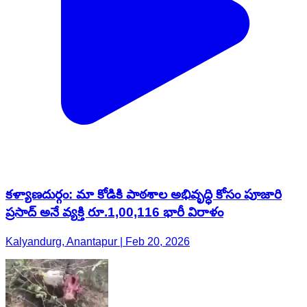
కళ్యాణదుర్గం: మా కోడికి పాఠశాల అభివృద్ధి కోసం పూజారి
ప్రసాద్ అనే వ్యక్తి రూ.1,00,116 భారీ విరాళం
Kalyandurg, Anantapur | Feb 20, 2026