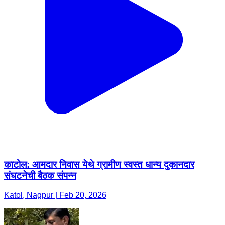
काटोल: आमदार निवास येथे ग्रामीण स्वस्त धान्य दुकानदार
संघटनेची बैठक संपन्न
Katol, Nagpur | Feb 20, 2026