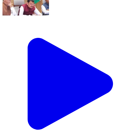
काटोल: जिल्हा नियोजन समितीच्या बैठकीला आमदार चरणसिंग
ठाकूर यांची देखील उपस्थिती