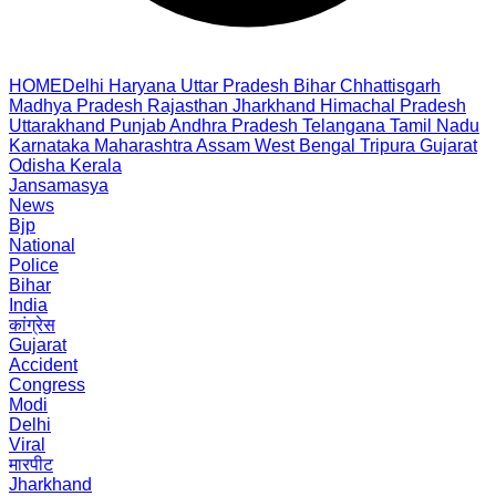
HOME
Delhi
Haryana
Uttar Pradesh
Bihar
Chhattisgarh
Madhya Pradesh
Rajasthan
Jharkhand
Himachal Pradesh
Uttarakhand
Punjab
Andhra Pradesh
Telangana
Tamil Nadu
Karnataka
Maharashtra
Assam
West Bengal
Tripura
Gujarat
Odisha
Kerala
Jansamasya
News
Bjp
National
Police
Bihar
India
कांग्रेस
Gujarat
Accident
Congress
Modi
Delhi
Viral
मारपीट
Jharkhand