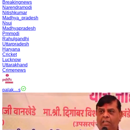
Breakingnews
Narendramodi
Nitishkumar
Madhya_pradesh
Nsui
Madhyapradesh
Pmmodi
Rahulgandhi
Uttarpradesh
Haryana
Cricket
Lucknow
Uttarakhand
Crimenews
palak....s