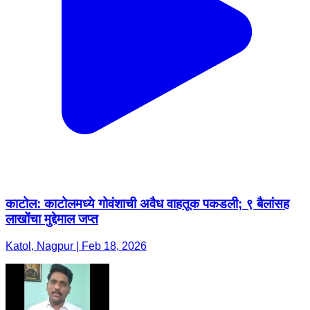
काटोल: काटोलमध्ये गोवंशाची अवैध वाहतूक पकडली; ९ बैलांसह
लाखोंचा मुद्देमाल जप्त
Katol, Nagpur | Feb 18, 2026