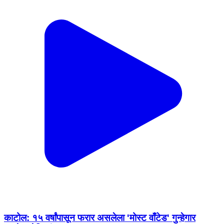
काटोल: १५ वर्षांपासून फरार असलेला 'मोस्ट वाँटेड' गुन्हेगार