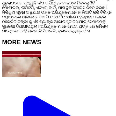
ଧୁଚୁରାପଡା ର ପୃଥ୍ୱୀବି ଦୀପ ଅଭିଯୁକ୍ତ ମାନଙ୍କ ନିକଟରୁ 3ଟି
ମୋବାଇଲ, ଲାପଟପ, ଏଟିଏମ କାର୍ଡ, ପାସ ବୁକ ପୋଲିସ ଜବତ କରିଛି l
ମିଳିଥିବା ସୂଚନା ଅନୁଯାଇ ଉକ୍ତ ଅଭିଯୁକ୍ତମାନେ ଜାଲିଆତି କରି ବିଭିନ୍ନ
ବ୍ୟାଙ୍କରେ ଆକଉଣ୍ଟ ଖୋଲି ଦେଶ ବିଦେଶୀରେ ହେଉଥିବା ସାଇବର
ଠକେଇର ଟଙ୍କା କୁ ଏହି ବ୍ୟାଙ୍କ ଆକାଉଣ୍ଟ ରଖଯାଇ ସେମାନଙ୍କୁ
ସୁରକ୍ଷା ଦିଆଯାଇଥିଲା l ଅଭିଯୁକ୍ତ ମାନେ ମୋଟା ଅଙ୍କ ରେ କମିଶନ
ପାଉଥିଲେ l ଏହି ଘଟଣା ଟି ସିଆଇଡି, କ୍ରାଇମବ୍ରାଞ୍ଚ ଓ ସ
MORE NEWS