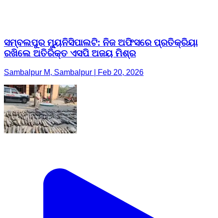
ସମ୍ବଲପୁର ମ୍ୟୁନିସିପାଲଟି: ନିଜ ଅଫିସରେ ପ୍ରତିକ୍ରିୟା
ରଖିଲେ ଅତିରିକ୍ତ ଏସପି ଅଜୟ ମିଶ୍ର
Sambalpur M, Sambalpur | Feb 20, 2026