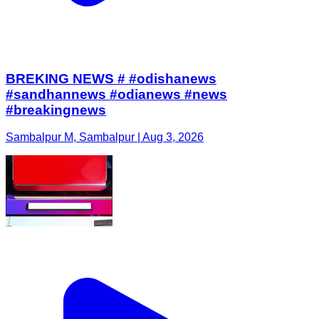
BREKING NEWS # #odishanews
#sandhannews #odianews #news
#breakingnews
Sambalpur M, Sambalpur | Aug 3, 2026