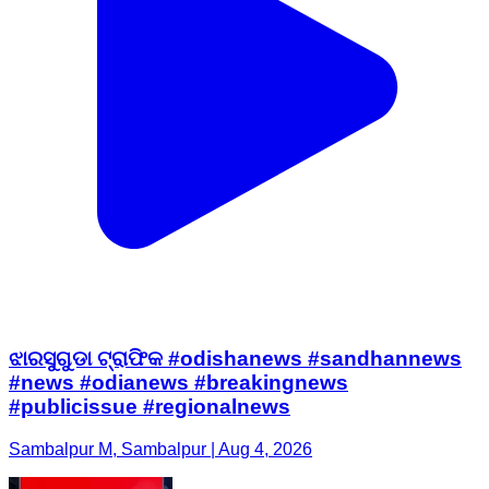
ଝାରସୁଗୁଡା ଟ୍ରାଫିକ #odishanews #sandhannews
#news #odianews #breakingnews
#publicissue #regionalnews
Sambalpur M, Sambalpur | Aug 4, 2026