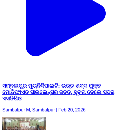
ସମ୍ବଲପୁର ମ୍ୟୁନିସିପାଲଟି: ଉଚ୍ଚ ଶବ୍ଦ ଯୁକ୍ତ
ମୋଡିଫାଏଡ ସାଇଲେନ୍ସର ଜବତ, ସୂଚନା ଦେଲେ ସଦର
ଏସଡିପିଓ
Sambalpur M, Sambalpur | Feb 20, 2026