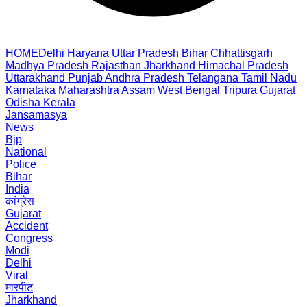
HOME
Delhi
Haryana
Uttar Pradesh
Bihar
Chhattisgarh
Madhya Pradesh
Rajasthan
Jharkhand
Himachal Pradesh
Uttarakhand
Punjab
Andhra Pradesh
Telangana
Tamil Nadu
Karnataka
Maharashtra
Assam
West Bengal
Tripura
Gujarat
Odisha
Kerala
Jansamasya
News
Bjp
National
Police
Bihar
India
कांग्रेस
Gujarat
Accident
Congress
Modi
Delhi
Viral
मारपीट
Jharkhand