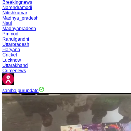
Breakingnews
Narendramodi
Nitishkumar
Madhya_pradesh
Nsui
Madhyapradesh
Pmmodi
Rahulgandhi
Uttarpradesh
Haryana
Cricket
Lucknow
Uttarakhand
Crimenews
sambalpurupdate