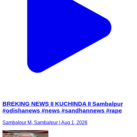
BREKING NEWS II KUCHINDA II Sambalpur
#odishanews #news #sandhannews #rape
Sambalpur M, Sambalpur | Aug 1, 2026