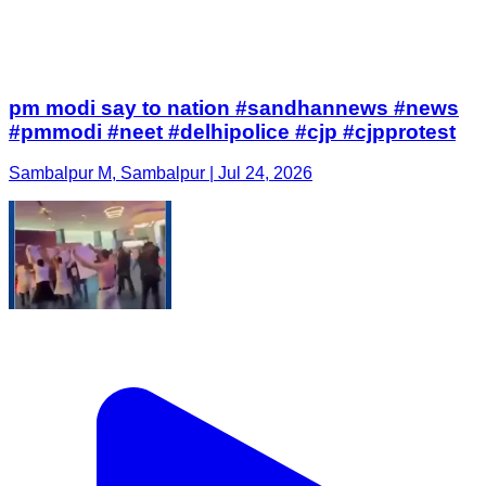
pm modi say to nation #sandhannews #news
#pmmodi #neet #delhipolice #cjp #cjpprotest
Sambalpur M, Sambalpur | Jul 24, 2026