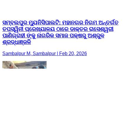
ସମ୍ବଲପୁର ମ୍ୟୁନିସିପାଲଟି: ମହାନଗର ନିଗମ ଅନ୍ତର୍ଗତ
ତପସ୍ୱିନୀ ପ୍ରେଖ୍ୟାଳୟ ଠାରେ ଡାକ୍ତର ରାସେଶ୍ୱରୀ
ପାଣିଗ୍ରାହୀ ଙ୍କୁ ନାଗରିକ ସମାଜ ପକ୍ଷରୁ ଅଶ୍ରୁଳ
ଶ୍ରଦ୍ଧାଞ୍ଜଳି
Sambalpur M, Sambalpur | Feb 20, 2026