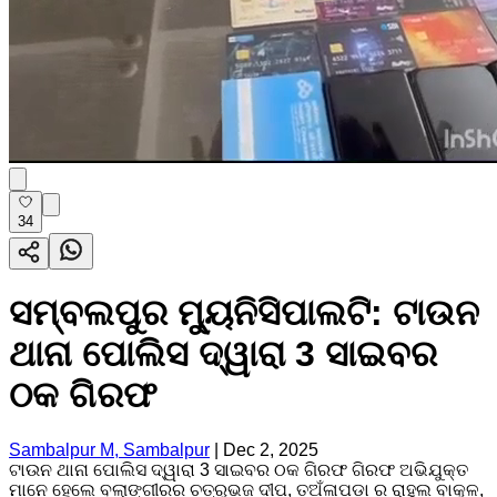
34
ସମ୍ବଲପୁର ମ୍ୟୁନିସିପାଲଟି: ଟାଉନ
ଥାନା ପୋଲିସ ଦ୍ୱାରା 3 ସାଇବର
ଠକ ଗିରଫ
Sambalpur M, Sambalpur
|
Dec 2, 2025
ଟାଉନ ଥାନା ପୋଲିସ ଦ୍ୱାରା 3 ସାଇବର ଠକ ଗିରଫ ଗିରଫ ଅଭିଯୁକ୍ତ
ମାନେ ହେଲେ ବଲାଙ୍ଗୀରର ଚତ୍ରୁଭଜ ଦୀପ, ତଅଁଳାପଡା ର ରାହୁଲ ବାକୁଳ,