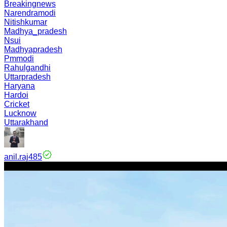
Breakingnews
Narendramodi
Nitishkumar
Madhya_pradesh
Nsui
Madhyapradesh
Pmmodi
Rahulgandhi
Uttarpradesh
Haryana
Hardoi
Cricket
Lucknow
Uttarakhand
anil.raj485