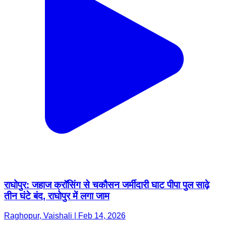
राघोपुर: जहाज क्रॉसिंग से चकौसन जर्मीदारी घाट पीपा पुल साढ़े
तीन घंटे बंद, राघोपुर में लगा जाम
Raghopur, Vaishali | Feb 14, 2026