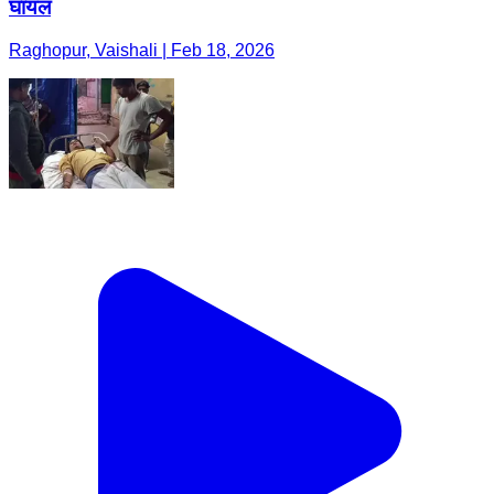
घायल
Raghopur, Vaishali | Feb 18, 2026