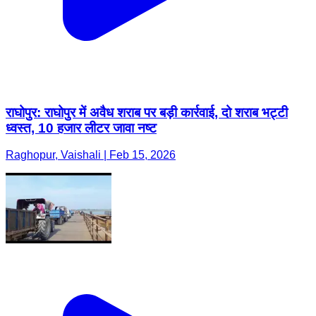
राघोपुर: राघोपुर में अवैध शराब पर बड़ी कार्रवाई, दो शराब भट्टी
ध्वस्त, 10 हजार लीटर जावा नष्ट
Raghopur, Vaishali | Feb 15, 2026