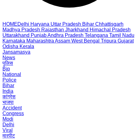
HOME
Delhi
Haryana
Uttar Pradesh
Bihar
Chhattisgarh
Madhya Pradesh
Rajasthan
Jharkhand
Himachal Pradesh
Uttarakhand
Punjab
Andhra Pradesh
Telangana
Tamil Nadu
Karnataka
Maharashtra
Assam
West Bengal
Tripura
Gujarat
Odisha
Kerala
Jansamasya
News
पुलिस
Bjp
National
Police
Bihar
India
कांग्रेस
भाजपा
Accident
Congress
Modi
Delhi
Viral
मारपीट