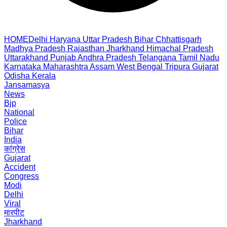
HOME
Delhi
Haryana
Uttar Pradesh
Bihar
Chhattisgarh
Madhya Pradesh
Rajasthan
Jharkhand
Himachal Pradesh
Uttarakhand
Punjab
Andhra Pradesh
Telangana
Tamil Nadu
Karnataka
Maharashtra
Assam
West Bengal
Tripura
Gujarat
Odisha
Kerala
Jansamasya
News
Bjp
National
Police
Bihar
India
कांग्रेस
Gujarat
Accident
Congress
Modi
Delhi
Viral
मारपीट
Jharkhand