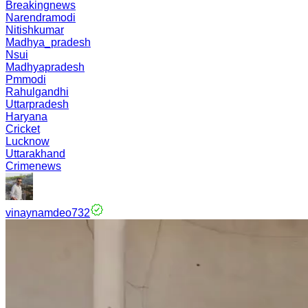
Breakingnews
Narendramodi
Nitishkumar
Madhya_pradesh
Nsui
Madhyapradesh
Pmmodi
Rahulgandhi
Uttarpradesh
Haryana
Cricket
Lucknow
Uttarakhand
Crimenews
vinaynamdeo732