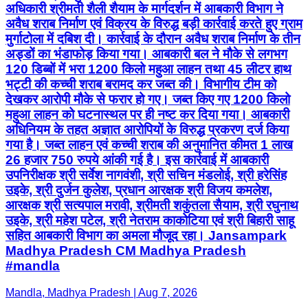
अधिकारी श्रीमती शैली शैयाम के मार्गदर्शन में आबकारी विभाग ने
अवैध शराब निर्माण एवं विक्रय के विरुद्ध बड़ी कार्रवाई करते हुए ग्राम
मुर्गाटोला में दबिश दी। कार्रवाई के दौरान अवैध शराब निर्माण के तीन
अड्डों का भंडाफोड़ किया गया। आबकारी बल ने मौके से लगभग
120 डिब्बों में भरा 1200 किलो महुआ लाहन तथा 45 लीटर हाथ
भट्टी की कच्ची शराब बरामद कर जब्त की। विभागीय टीम को
देखकर आरोपी मौके से फरार हो गए। जब्त किए गए 1200 किलो
महुआ लाहन को घटनास्थल पर ही नष्ट कर दिया गया। आबकारी
अधिनियम के तहत अज्ञात आरोपियों के विरुद्ध प्रकरण दर्ज किया
गया है। जब्त लाहन एवं कच्ची शराब की अनुमानित कीमत 1 लाख
26 हजार 750 रुपये आंकी गई है। इस कार्रवाई में आबकारी
उपनिरीक्षक श्री सर्वेश नागवंशी, श्री सचिन मंडलोई, श्री हरेसिंह
उइके, श्री दुर्जन कुलेश, प्रधान आरक्षक श्री विजय कमलेश,
आरक्षक श्री सत्यपाल मरावी, श्रीमती शकुंतला सैयाम, श्री रघुनाथ
उइके, श्री महेश पटेल, श्री नेतराम काकोटिया एवं श्री बिहारी साहू
सहित आबकारी विभाग का अमला मौजूद रहा। Jansampark
Madhya Pradesh CM Madhya Pradesh
#mandla
Mandla, Madhya Pradesh | Aug 7, 2026