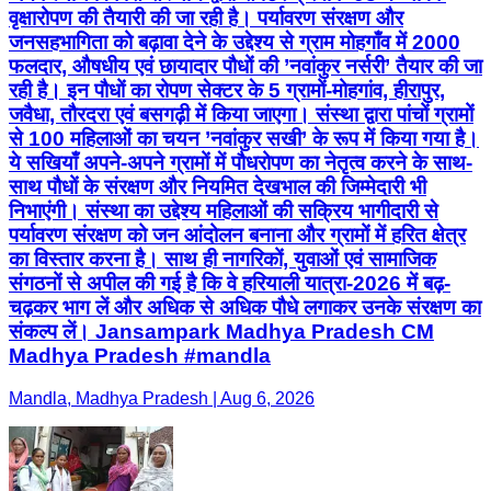
वृक्षारोपण की तैयारी की जा रही है। पर्यावरण संरक्षण और
जनसहभागिता को बढ़ावा देने के उद्देश्य से ग्राम मोहगाँव में 2000
फलदार, औषधीय एवं छायादार पौधों की ’नवांकुर नर्सरी’ तैयार की जा
रही है। इन पौधों का रोपण सेक्टर के 5 ग्रामों-मोहगांव, हीरापुर,
जवैधा, तौरदरा एवं बसगढ़ी में किया जाएगा। संस्था द्वारा पांचों ग्रामों
से 100 महिलाओं का चयन ’नवांकुर सखी’ के रूप में किया गया है।
ये सखियाँ अपने-अपने ग्रामों में पौधरोपण का नेतृत्व करने के साथ-
साथ पौधों के संरक्षण और नियमित देखभाल की जिम्मेदारी भी
निभाएंगी। संस्था का उद्देश्य महिलाओं की सक्रिय भागीदारी से
पर्यावरण संरक्षण को जन आंदोलन बनाना और ग्रामों में हरित क्षेत्र
का विस्तार करना है। साथ ही नागरिकों, युवाओं एवं सामाजिक
संगठनों से अपील की गई है कि वे हरियाली यात्रा-2026 में बढ़-
चढ़कर भाग लें और अधिक से अधिक पौधे लगाकर उनके संरक्षण का
संकल्प लें। Jansampark Madhya Pradesh CM
Madhya Pradesh #mandla
Mandla, Madhya Pradesh | Aug 6, 2026