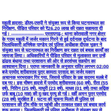
महुली हादसा: डीएम-एसपी ने संयुक्त रूप से किया घटनास्थल का
निरीक्षण, पीड़ित परिवार को ₹26.20 लाख की राहत सहायता दी
गई। ---------------------- प्रतापगढ़-: थाना कोतवाली नगर क्षेत्र
के ग्राम महुली में जर्जर मकान गिरने से हुई दर्दनाक दुर्घटना के बाद
जिलाधिकारी अभिषेक पाण्डेय एवं पुलिस अधीक्षक दीपक भूकर ने
संयुक्त रूप से घटनास्थल का निरीक्षण कर राहत एवं बचाव कार्यों का
जायजा लिया। अधिकारियों ने पीड़ित परिवार से मुलाकात कर उन्हें
ढांढस बंधाया तथा प्रशासन की ओर से हरसंभव सहयोग का
आश्वासन दिया। प्राप्त जानकारी के अनुसार रात्रि लगभग 02:00
बजे प्रमोद श्रीवास्तव पुत्र कामता प्रसाद का जर्जर मकान
अचानक भरभराकर गिर गया, जिससे परिवार के छह सदस्य मलबे में
दब गए। इस भीषण हादसे में प्रमोद श्रीवास्तव (60 वर्ष), रीता (55
वर्ष), नितिन (25 वर्ष), माधुरी (23 वर्ष), माधव (01 वर्ष) तथा अद्विक
उर्फ बाबू (10 माह) की दुःखद मृत्यु हो गई। वहीं अमन पुत्र प्रमोद
(28 वर्ष) सुरक्षित हैं। घटना की सूचना मिलते ही पुलिस एवं
प्रशासन की टीम मौके पर पहुंची और तत्काल राहत एवं बचाव कार्य
शुरू कराया। जिलाधिकारी एवं पुलिस अधीक्षक ने संयुक्त रूप से