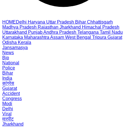
HOME
Delhi
Haryana
Uttar Pradesh
Bihar
Chhattisgarh
Madhya Pradesh
Rajasthan
Jharkhand
Himachal Pradesh
Uttarakhand
Punjab
Andhra Pradesh
Telangana
Tamil Nadu
Karnataka
Maharashtra
Assam
West Bengal
Tripura
Gujarat
Odisha
Kerala
Jansamasya
News
Bjp
National
Police
Bihar
India
कांग्रेस
Gujarat
Accident
Congress
Modi
Delhi
Viral
मारपीट
Jharkhand