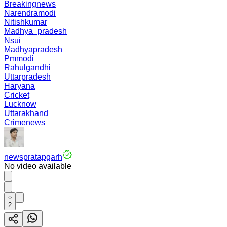
Breakingnews
Narendramodi
Nitishkumar
Madhya_pradesh
Nsui
Madhyapradesh
Pmmodi
Rahulgandhi
Uttarpradesh
Haryana
Cricket
Lucknow
Uttarakhand
Crimenews
newspratapgarh
No video available
2