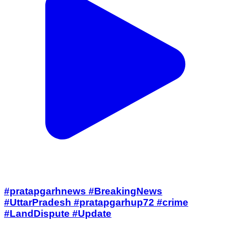
#pratapgarhnews #BreakingNews
#UttarPradesh #pratapgarhup72 #crime
#LandDispute #Update