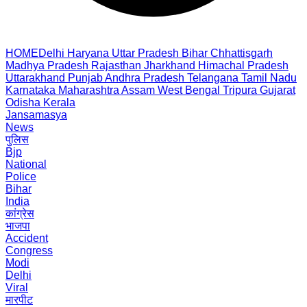
HOME
Delhi
Haryana
Uttar Pradesh
Bihar
Chhattisgarh
Madhya Pradesh
Rajasthan
Jharkhand
Himachal Pradesh
Uttarakhand
Punjab
Andhra Pradesh
Telangana
Tamil Nadu
Karnataka
Maharashtra
Assam
West Bengal
Tripura
Gujarat
Odisha
Kerala
Jansamasya
News
पुलिस
Bjp
National
Police
Bihar
India
कांग्रेस
भाजपा
Accident
Congress
Modi
Delhi
Viral
मारपीट