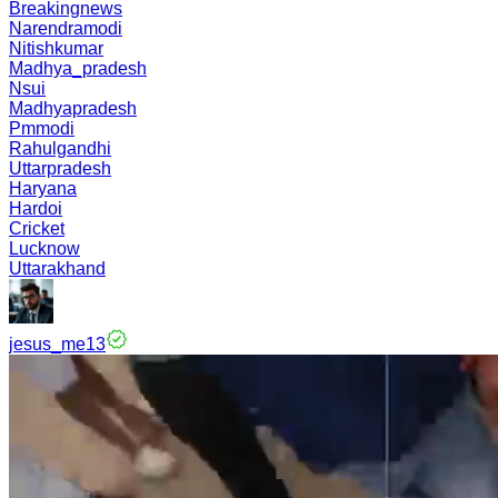
Breakingnews
Narendramodi
Nitishkumar
Madhya_pradesh
Nsui
Madhyapradesh
Pmmodi
Rahulgandhi
Uttarpradesh
Haryana
Hardoi
Cricket
Lucknow
Uttarakhand
jesus_me13