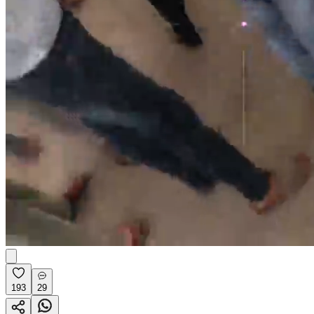
193
29