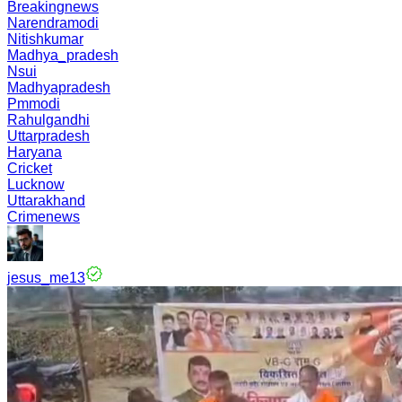
Breakingnews
Narendramodi
Nitishkumar
Madhya_pradesh
Nsui
Madhyapradesh
Pmmodi
Rahulgandhi
Uttarpradesh
Haryana
Cricket
Lucknow
Uttarakhand
Crimenews
jesus_me13