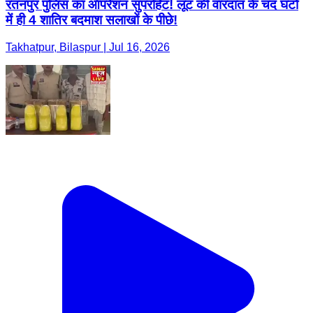
रतनपुर पुलिस का ऑपरेशन सुपरहिट! लूट की वारदात के चंद घंटों
में ही 4 शातिर बदमाश सलाखों के पीछे!
Takhatpur, Bilaspur | Jul 16, 2026