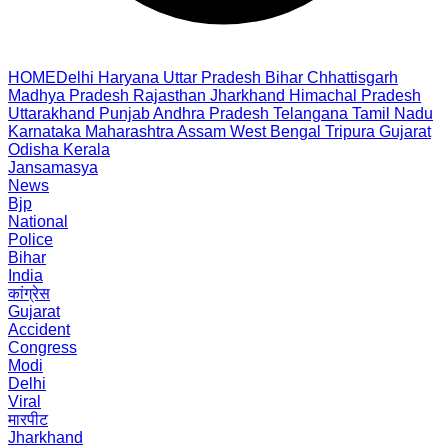
HOME
Delhi
Haryana
Uttar Pradesh
Bihar
Chhattisgarh
Madhya Pradesh
Rajasthan
Jharkhand
Himachal Pradesh
Uttarakhand
Punjab
Andhra Pradesh
Telangana
Tamil Nadu
Karnataka
Maharashtra
Assam
West Bengal
Tripura
Gujarat
Odisha
Kerala
Jansamasya
News
Bjp
National
Police
Bihar
India
कांग्रेस
Gujarat
Accident
Congress
Modi
Delhi
Viral
मारपीट
Jharkhand