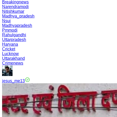
Breakingnews
Narendramodi
Nitishkumar
Madhya_pradesh
Nsui
Madhyapradesh
Pmmodi
Rahulgandhi
Uttarpradesh
Haryana
Cricket
Lucknow
Uttarakhand
Crimenews
jesus_me13