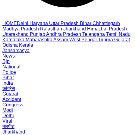
HOME
Delhi
Haryana
Uttar Pradesh
Bihar
Chhattisgarh
Madhya Pradesh
Rajasthan
Jharkhand
Himachal Pradesh
Uttarakhand
Punjab
Andhra Pradesh
Telangana
Tamil Nadu
Karnataka
Maharashtra
Assam
West Bengal
Tripura
Gujarat
Odisha
Kerala
Jansamasya
News
Bjp
National
Police
Bihar
India
कांग्रेस
Gujarat
Accident
Congress
Modi
Delhi
Viral
मारपीट
Jharkhand