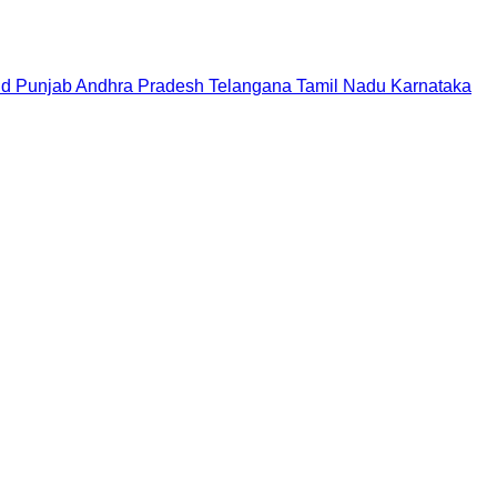
nd
Punjab
Andhra Pradesh
Telangana
Tamil Nadu
Karnataka