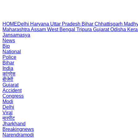
HOME
Delhi
Haryana
Uttar Pradesh
Bihar
Chhattisgarh
Madhy
Maharashtra
Assam
West Bengal
Tripura
Gujarat
Odisha
Kera
Jansamasya
News
Bjp
National
Police
Bihar
India
कांग्रेस
बीजेपी
Gujarat
Accident
Congress
Modi
Delhi
Viral
मारपीट
Jharkhand
Breakingnews
Narendramodi