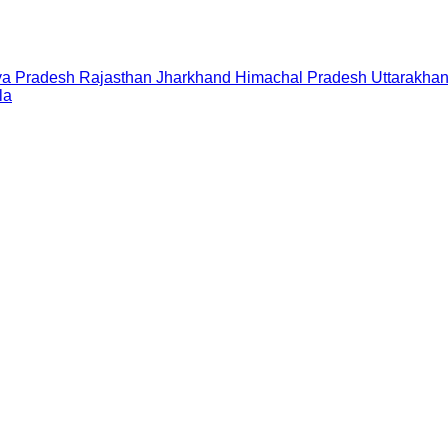
a Pradesh
Rajasthan
Jharkhand
Himachal Pradesh
Uttarakha
la