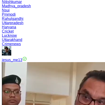
Nitishkumar
Madhya_pradesh
Nsui
Pmmodi
Rahulgandhi
Uttarpradesh
Haryana
Cricket
Lucknow
Uttarakhand
Crimenews
jesus_me13