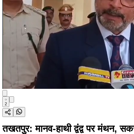
2
तखतपुर: मानव-हाथी द्वंद्व पर मंथन,