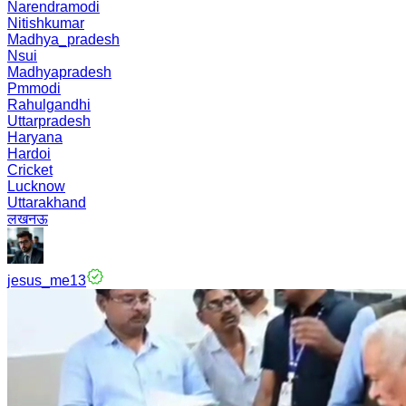
Narendramodi
Nitishkumar
Madhya_pradesh
Nsui
Madhyapradesh
Pmmodi
Rahulgandhi
Uttarpradesh
Haryana
Hardoi
Cricket
Lucknow
Uttarakhand
लखनऊ
jesus_me13