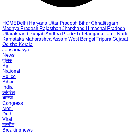
HOME
Delhi
Haryana
Uttar Pradesh
Bihar
Chhattisgarh
Madhya Pradesh
Rajasthan
Jharkhand
Himachal Pradesh
Uttarakhand
Punjab
Andhra Pradesh
Telangana
Tamil Nadu
Karnataka
Maharashtra
Assam
West Bengal
Tripura
Gujarat
Odisha
Kerala
Jansamasya
News
पुलिस
Bjp
National
Police
Bihar
India
कांग्रेस
भाजपा
Congress
Modi
Delhi
Viral
मारपीट
Breakingnews