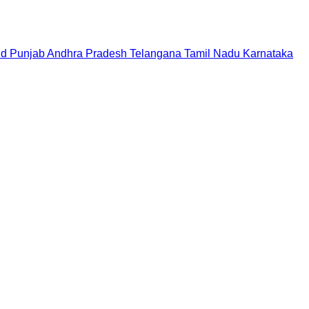
nd
Punjab
Andhra Pradesh
Telangana
Tamil Nadu
Karnataka