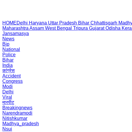
HOME
Delhi
Haryana
Uttar Pradesh
Bihar
Chhattisgarh
Madhy
Maharashtra
Assam
West Bengal
Tripura
Gujarat
Odisha
Kera
Jansamasya
News
Bjp
National
Police
Bihar
India
कांग्रेस
Accident
Congress
Modi
Delhi
Viral
मारपीट
Breakingnews
Narendramodi
Nitishkumar
Madhya_pradesh
Nsui