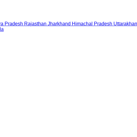
a Pradesh
Rajasthan
Jharkhand
Himachal Pradesh
Uttarakha
la