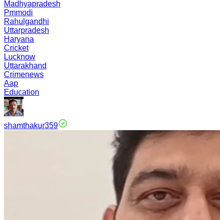
Madhyapradesh
Pmmodi
Rahulgandhi
Uttarpradesh
Haryana
Cricket
Lucknow
Uttarakhand
Crimenews
Aap
Education
shamthakur359