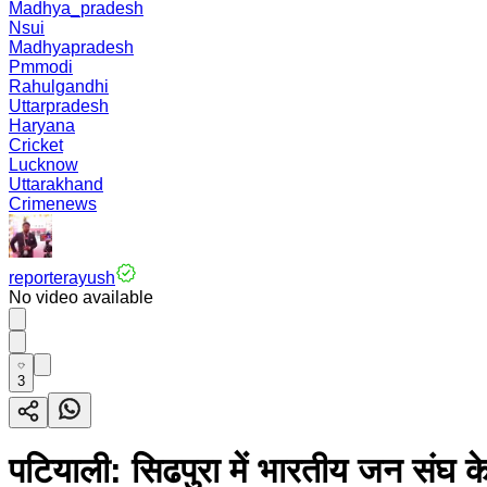
Madhya_pradesh
Nsui
Madhyapradesh
Pmmodi
Rahulgandhi
Uttarpradesh
Haryana
Cricket
Lucknow
Uttarakhand
Crimenews
reporterayush
No video available
3
पटियाली: सिढपुरा में भारतीय जन संघ के