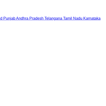
nd
Punjab
Andhra Pradesh
Telangana
Tamil Nadu
Karnataka