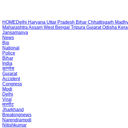
HOME
Delhi
Haryana
Uttar Pradesh
Bihar
Chhattisgarh
Madhy
Maharashtra
Assam
West Bengal
Tripura
Gujarat
Odisha
Kera
Jansamasya
News
Bjp
National
Police
Bihar
India
कांग्रेस
Gujarat
Accident
Congress
Modi
Delhi
Viral
मारपीट
Jharkhand
Breakingnews
Narendramodi
Nitishkumar