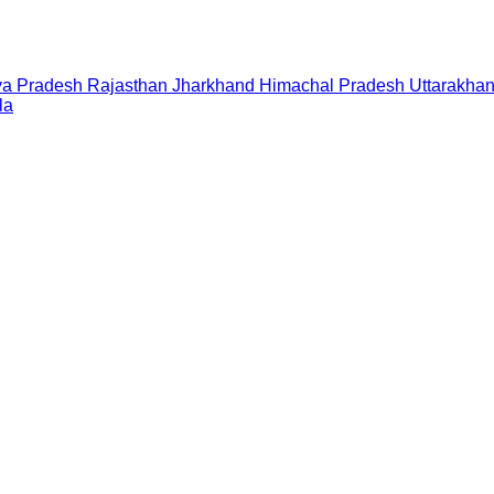
a Pradesh
Rajasthan
Jharkhand
Himachal Pradesh
Uttarakha
la