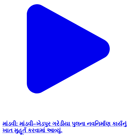
માંડવી: માંડવી–ખેડપુર ગરેડીયા પુલના નવનિર્માણ કાર્યનું
ખાત મુહૂર્ત કરવામાં આવ્યું.