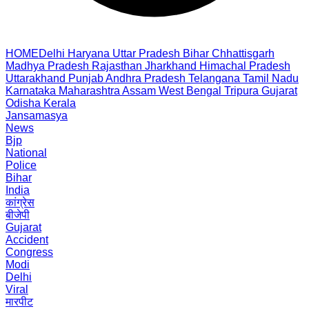
HOME
Delhi
Haryana
Uttar Pradesh
Bihar
Chhattisgarh
Madhya Pradesh
Rajasthan
Jharkhand
Himachal Pradesh
Uttarakhand
Punjab
Andhra Pradesh
Telangana
Tamil Nadu
Karnataka
Maharashtra
Assam
West Bengal
Tripura
Gujarat
Odisha
Kerala
Jansamasya
News
Bjp
National
Police
Bihar
India
कांग्रेस
बीजेपी
Gujarat
Accident
Congress
Modi
Delhi
Viral
मारपीट