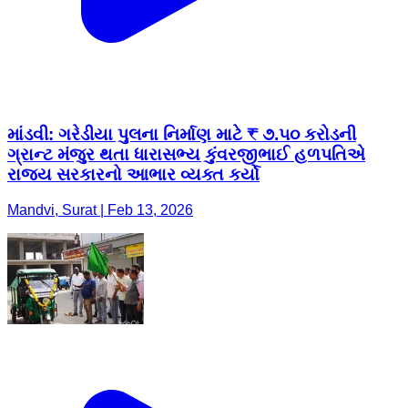
માંડવી: ગરેડીયા પુલના નિર્માણ માટે ₹ ૭.૫૦ કરોડની
ગ્રાન્ટ મંજુર થતા ધારાસભ્ય કુંવરજીભાઈ હળપતિએ
રાજ્ય સરકારનો આભાર વ્યક્ત કર્યો
Mandvi, Surat | Feb 13, 2026