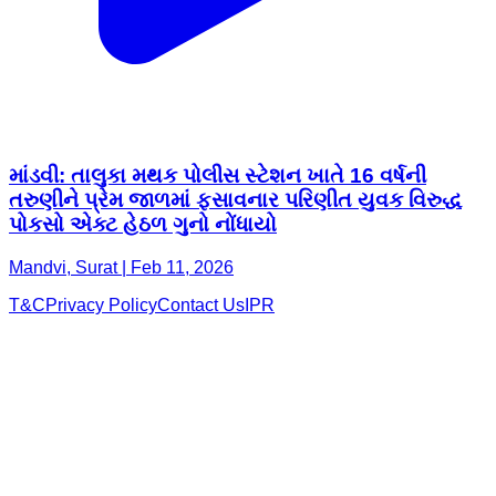
માંડવી: તાલુકા મથક પોલીસ સ્ટેશન ખાતે 16 વર્ષની
તરુણીને પ્રેમ જાળમાં ફસાવનાર પરિણીત યુવક વિરુદ્ધ
પોકસો એક્ટ હેઠળ ગુનો નોંધાયો
Mandvi, Surat | Feb 11, 2026
T&C
Privacy Policy
Contact Us
IPR