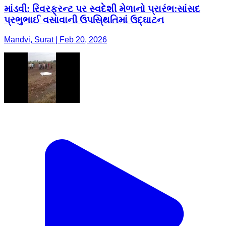
માંડવી: રિવરફ્રન્ટ પર સ્વદેશી મેળાનો પ્રારંભ:સાંસદ
પ્રભુભાઈ વસાવાની ઉપસિ્થતિમાં ઉદ્ઘાટન
Mandvi, Surat | Feb 20, 2026