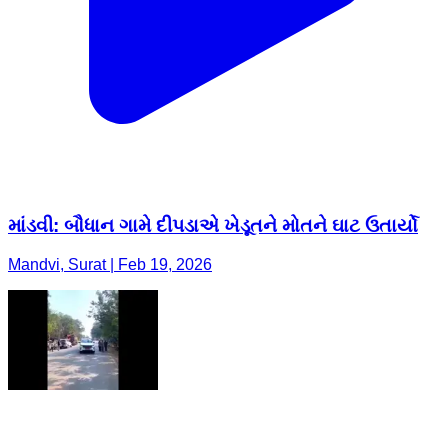
માંડવી: બૌધાન ગામે દીપડાએ ખેડૂતને મોતને ઘાટ ઉતાર્યો
Mandvi, Surat | Feb 19, 2026