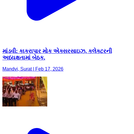
માંડવી: કાકરાપાર મોક એક્સરસાઇઝ, કલેક્ટરની
અધ્યક્ષતામાં બેઠક.
Mandvi, Surat | Feb 17, 2026