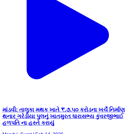
માંડવી: તાલુકા મથક ખાતે ₹.૭.૫૦ કરોડના ખર્ચે નિર્માણ
થનાર ગરેડીયા પુલનું ખાતમુરત ધારાસભ્ય કુંવરજીભાઈ
હળપતિ ના હસ્તે કરાયું