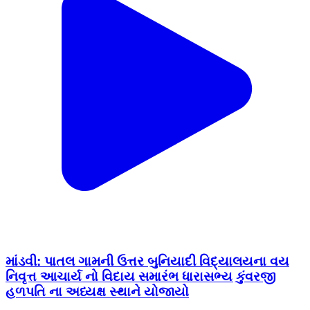
માંડવી: પાતલ ગામની ઉત્તર બુનિયાદી વિદ્યાલયના વય
નિવૃત્ત આચાર્ય નો વિદાય સમારંભ ધારાસભ્ય કુંવરજી
હળપતિ ના અધ્યક્ષ સ્થાને યોજાયો