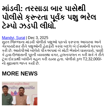
માંડવી: તરસાડા બાર પાસેથી
પોલીસે ક્રૂરતા પૂર્વક પશુ ભરેલ
ટેમ્પો ઝડપી લીધો.
Mandvi, Surat
|
Dec 3, 2025
સુરત જિલ્લાના માંડવી પોલીસે પશુઓ પ્રત્યે ક્રૂરતા આચરવા અને
ગેરકાયદેસર રીતે પશુઓની હેરાફેરી કરવા બદલ બે ઈસમોની ધરપકડ
કરી છે. આરોપીઓ બોલેરો પીકઅપમાં બે મોટી ભેંસોને ઘાસચારો, પાણી
કે હવા-ઉજાસની પૂરતી વ્યવસ્થા વગર, હલનચલન ન કરી શકે તે રીતે
ટૂંકા દોરડાથી બાંધીને વહન કરી રહ્યા હતા. પોલીસે કુલ T2,32,000/-
નો મુદ્દામાલ જપ્ત કર્યો છે.
MORE NEWS