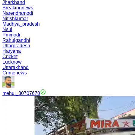
Jharkhand
Breakingnews
Narendramodi
Nitishkumar
Madhya_pradesh
Nsui
Pmmodi
Rahulgandhi
Uttarpradesh
Haryana
Cricket
Lucknow
Uttarakhand
Crimenews
mehul_30707670