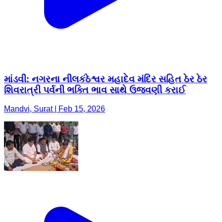
માંડવી: નગરના નીલકંઠેશ્વર મહાદેવ મંદિર સહિત ઠેર ઠેર
શિવરાત્રી પર્વની ભક્તિ ભાવ સાથે ઉજવણી કરાઈ
Mandvi, Surat | Feb 15, 2026