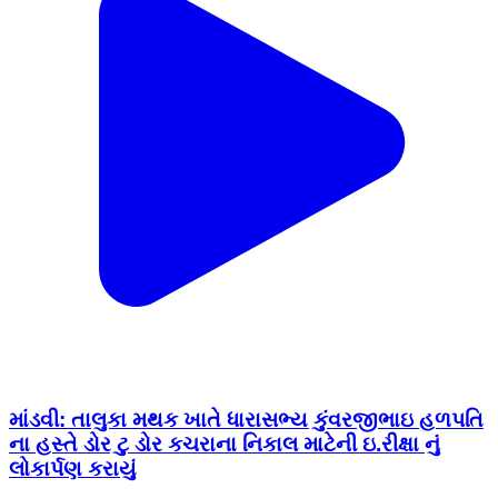
માંડવી: તાલુકા મથક ખાતે ધારાસભ્ય કુંવરજીભાઇ હળપતિ
ના હસ્તે ડોર ટુ ડોર કચરાના નિકાલ માટેની ઇ.રીક્ષા નું
લોકાર્પણ કરાયું