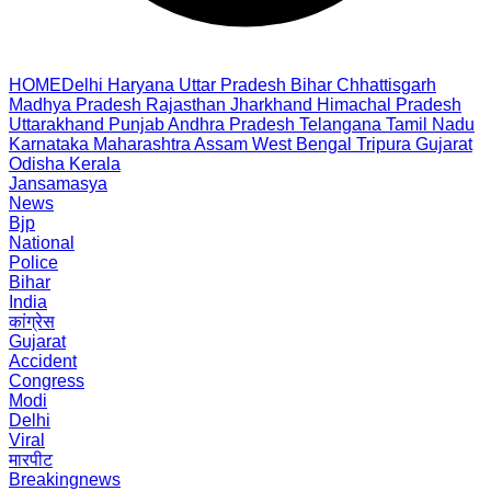
HOME
Delhi
Haryana
Uttar Pradesh
Bihar
Chhattisgarh
Madhya Pradesh
Rajasthan
Jharkhand
Himachal Pradesh
Uttarakhand
Punjab
Andhra Pradesh
Telangana
Tamil Nadu
Karnataka
Maharashtra
Assam
West Bengal
Tripura
Gujarat
Odisha
Kerala
Jansamasya
News
Bjp
National
Police
Bihar
India
कांग्रेस
Gujarat
Accident
Congress
Modi
Delhi
Viral
मारपीट
Breakingnews