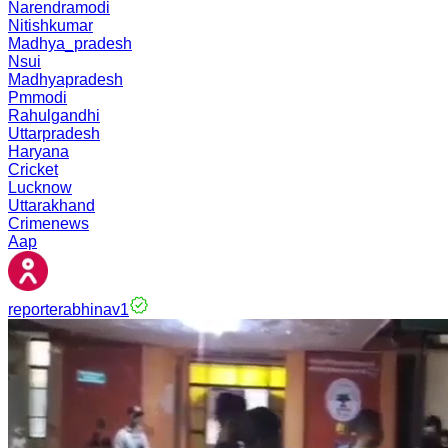
Narendramodi
Nitishkumar
Madhya_pradesh
Nsui
Madhyapradesh
Pmmodi
Rahulgandhi
Uttarpradesh
Haryana
Cricket
Lucknow
Uttarakhand
Crimenews
Aap
reporterabhinav1