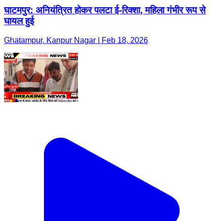
घाटमपुर: अनियंत्रित होकर पलटा ई-रिक्शा, महिला गंभीर रूप से
घायल हुई
Ghatampur, Kanpur Nagar | Feb 18, 2026