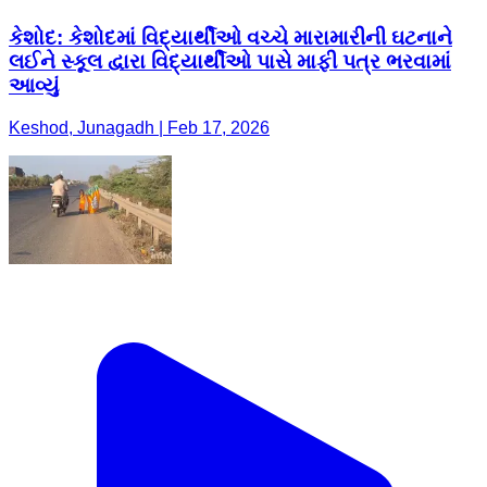
કેશોદ: કેશોદમાં વિદ્યાર્થીઓ વચ્ચે મારામારીની ઘટનાને
લઈને સ્કૂલ દ્વારા વિદ્યાર્થીઓ પાસે માફી પત્ર ભરવામાં
આવ્યું
Keshod, Junagadh | Feb 17, 2026