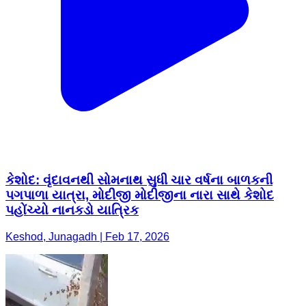
કેશોદ: વૃંદાવનથી સોમનાથ સુધી ચાર વર્ષના બાળકની
પગપાળા યાત્રા, મોદીજી મોદીજીના નારા સાથે કેશોદ
પહોંચ્યો નાનકડો યાત્રિક
Keshod, Junagadh | Feb 17, 2026