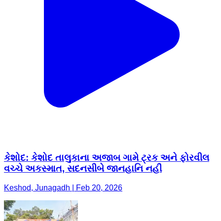
કેશોદ: કેશોદ તાલુકાના અજાબ ગામે ટ્રક અને ફોરવીલ
વચ્ચે અકસ્માત, સદનસીબે જાનહાનિ નહીં
Keshod, Junagadh | Feb 20, 2026