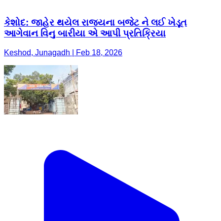
કેશોદ: જાહેર થયેલ રાજ્યના બજેટ ને લઈ ખેડૂત
આગેવાન વિનુ બારીયા એ આપી પ્રતિક્રિયા
Keshod, Junagadh | Feb 18, 2026