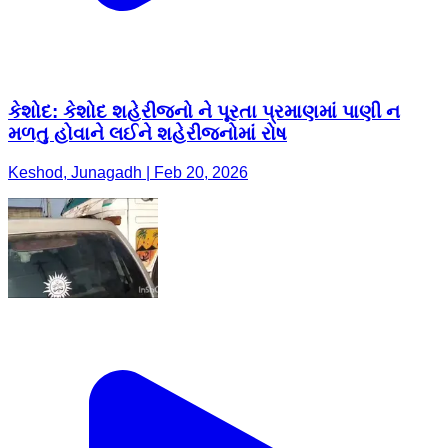
કેશોદ: કેશોદ શહેરીજનો ને પૂરતા પ્રમાણમાં પાણી ન
મળતુ હોવાને લઈને શહેરીજનોમાં રોષ
Keshod, Junagadh | Feb 20, 2026