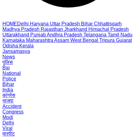
HOME
Delhi
Haryana
Uttar Pradesh
Bihar
Chhattisgarh
Madhya Pradesh
Rajasthan
Jharkhand
Himachal Pradesh
Uttarakhand
Punjab
Andhra Pradesh
Telangana
Tamil Nadu
Karnataka
Maharashtra
Assam
West Bengal
Tripura
Gujarat
Odisha
Kerala
Jansamasya
News
पुलिस
Bjp
National
Police
Bihar
India
कांग्रेस
भाजपा
Accident
Congress
Modi
Delhi
Viral
मारपीट