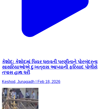
કેશોદ: કેશોદમાં પિયર ધરાવતી પરણીતાને પોરબંદરના
સાસરિયાઓએ દુઃખત્રાસ આપ્યાની ફરિયાદ પોલીસે
તપાસ હાથ ધરી
Keshod, Junagadh | Feb 18, 2026