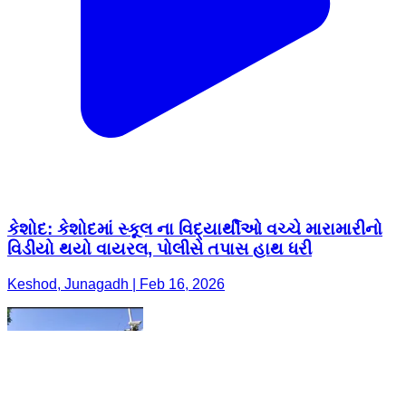
કેશોદ: કેશોદમાં સ્કૂલ ના વિદ્યાર્થીઓ વચ્ચે મારામારીનો
વિડીયો થયો વાયરલ, પોલીસે તપાસ હાથ ધરી
Keshod, Junagadh | Feb 16, 2026