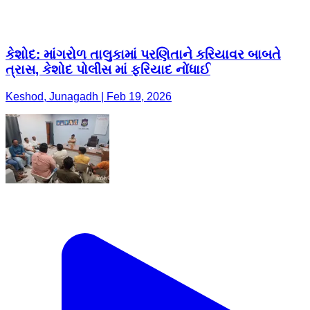
કેશોદ: માંગરોળ તાલુકામાં પરણિતાને કરિયાવર બાબતે
ત્રાસ, કેશોદ પોલીસ માં ફરિયાદ નોંધાઈ
Keshod, Junagadh | Feb 19, 2026