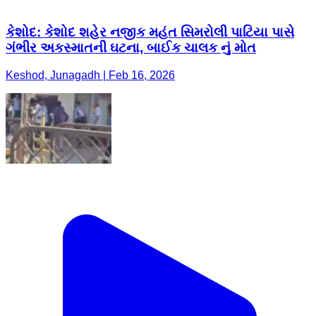
કેશોદ: કેશોદ શહેર નજીક મહંત સિમરોલી પાટિયા પાસે
ગંભીર અકસ્માતની ઘટના, બાઈક ચાલક નું મોત
Keshod, Junagadh | Feb 16, 2026