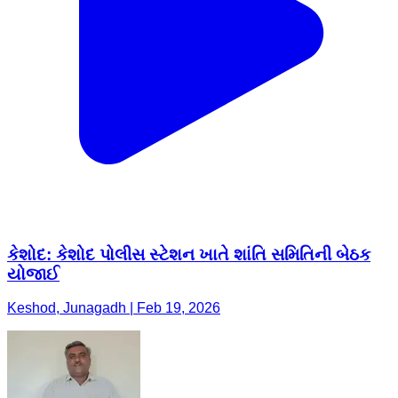
કેશોદ: કેશોદ પોલીસ સ્ટેશન ખાતે શાંતિ સમિતિની બેઠક
યોજાઈ
Keshod, Junagadh | Feb 19, 2026