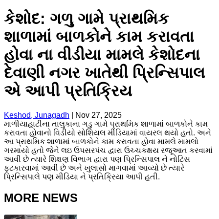
કેશોદ: ગળુ ગામે પ્રાથમિક
શાળામાં બાળકોને કામ કરાવતા
હોવા ના વીડીયા મામલે કેશોદના
દેવાણી નગર ખાતેથી પ્રિન્સિપાલ
એ આપી પ્રતિક્રિય
Keshod, Junagadh
|
Nov 27, 2025
માળીયાહાટીના તાલુકાના ગડુ ગામે પ્રાથમિક શાળામાં બાળકોને કામ
કરાવતા હોવાનો વિડીયો સોશિયલ મીડિયામાં વાયરલ થયો હતો. અને
આ પ્રાથમિક શાળામાં બાળકોને કામ કરાવતા હોવા મામલે મામલો
ગરમાયો હતો જેને લઇ ઉપસરપંચ દ્વારા ઉચ્ચકક્ષય રજૂઆત કરવામાં
આવી છે ત્યારે શિક્ષણ વિભાગ દ્વારા પણ પ્રિન્સિપાલ ને નોટિસ
ફટકારવામાં આવી છે અને ખુલાસો માગવામાં આવ્યો છે ત્યારે
પ્રિન્સિપાલે પણ મીડિયા ને પ્રતિક્રિયા આપી હતી.
MORE NEWS