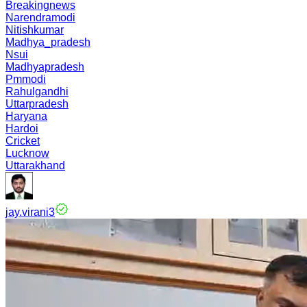
Breakingnews
Narendramodi
Nitishkumar
Madhya_pradesh
Nsui
Madhyapradesh
Pmmodi
Rahulgandhi
Uttarpradesh
Haryana
Hardoi
Cricket
Lucknow
Uttarakhand
jay.virani3