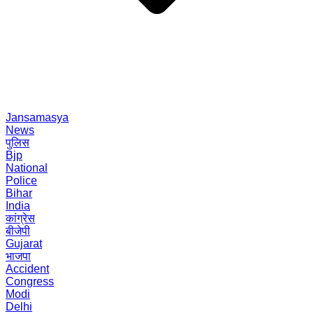
Jansamasya
News
पुलिस
Bjp
National
Police
Bihar
India
कांग्रेस
बीजेपी
Gujarat
भाजपा
Accident
Congress
Modi
Delhi