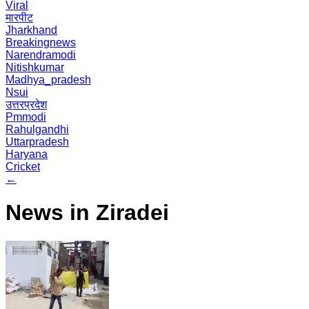
Viral
मारपीट
Jharkhand
Breakingnews
Narendramodi
Nitishkumar
Madhya_pradesh
Nsui
उत्तरप्रदेश
Pmmodi
Rahulgandhi
Uttarpradesh
Haryana
Cricket
←
News in Ziradei