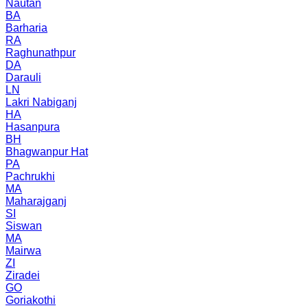
Nautan
BA
Barharia
RA
Raghunathpur
DA
Darauli
LN
Lakri Nabiganj
HA
Hasanpura
BH
Bhagwanpur Hat
PA
Pachrukhi
MA
Maharajganj
SI
Siswan
MA
Mairwa
ZI
Ziradei
GO
Goriakothi