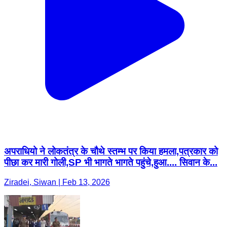
अपराधियो ने लोकतंत्र के चौथे स्तम्भ पर किया हमला,पत्रकार को
पीछा कर मारी गोली,SP भी भागते भागते पहुंचे,हुआ.... सिवान के...
Ziradei, Siwan | Feb 13, 2026