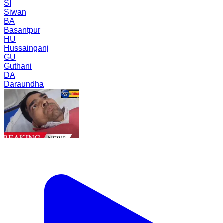
SI
Siwan
BA
Basantpur
HU
Hussainganj
GU
Guthani
DA
Daraundha