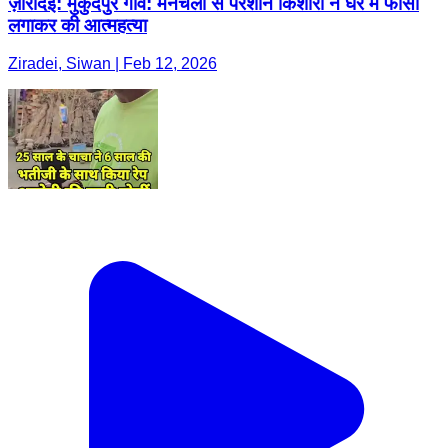
ज़ीरादेई: मुकुदपुर गांव: मनचलों से परेशान किशोरी ने घर में फांसी
लगाकर की आत्महत्या
Ziradei, Siwan | Feb 12, 2026