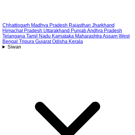
Chhattisgarh
Madhya Pradesh
Rajasthan
Jharkhand
Himachal Pradesh
Uttarakhand
Punjab
Andhra Pradesh
Telangana
Tamil Nadu
Karnataka
Maharashtra
Assam
West
Bengal
Tripura
Gujarat
Odisha
Kerala
Siwan