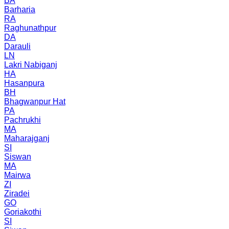
BA
Barharia
RA
Raghunathpur
DA
Darauli
LN
Lakri Nabiganj
HA
Hasanpura
BH
Bhagwanpur Hat
PA
Pachrukhi
MA
Maharajganj
SI
Siswan
MA
Mairwa
ZI
Ziradei
GO
Goriakothi
SI