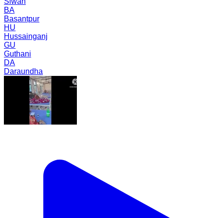
Siwan
BA
Basantpur
HU
Hussainganj
GU
Guthani
DA
Daraundha