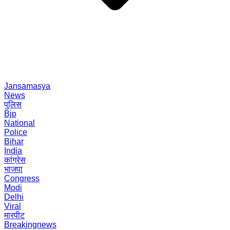
Jansamasya
News
पुलिस
Bjp
National
Police
Bihar
India
कांग्रेस
भाजपा
Congress
Modi
Delhi
Viral
मारपीट
Breakingnews