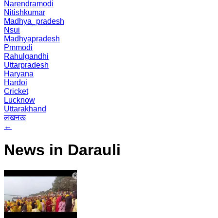
Narendramodi
Nitishkumar
Madhya_pradesh
Nsui
Madhyapradesh
Pmmodi
Rahulgandhi
Uttarpradesh
Haryana
Hardoi
Cricket
Lucknow
Uttarakhand
लखनऊ
←
News in Darauli