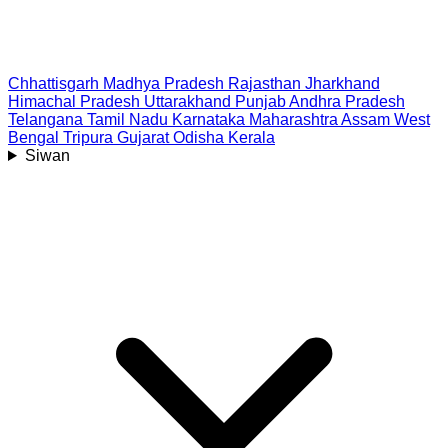
Chhattisgarh
Madhya Pradesh
Rajasthan
Jharkhand
Himachal Pradesh
Uttarakhand
Punjab
Andhra Pradesh
Telangana
Tamil Nadu
Karnataka
Maharashtra
Assam
West
Bengal
Tripura
Gujarat
Odisha
Kerala
Siwan