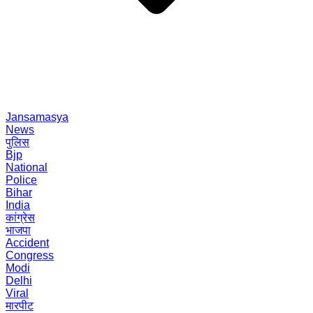
Jansamasya
News
पुलिस
Bjp
National
Police
Bihar
India
कांग्रेस
भाजपा
Accident
Congress
Modi
Delhi
Viral
मारपीट