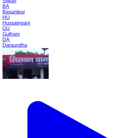
Siwan
BA
Basantpur
HU
Hussainganj
GU
Guthani
DA
Daraundha