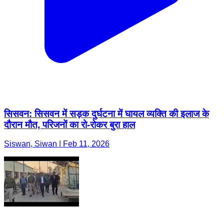
सिसवन: सिसवन में सड़क दुर्घटना में घायल व्यक्ति की इलाज के
दौरान मौत, परिजनों का रो-रोकर बुरा हाल
Siswan, Siwan | Feb 11, 2026