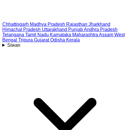
Chhattisgarh
Madhya Pradesh
Rajasthan
Jharkhand
Himachal Pradesh
Uttarakhand
Punjab
Andhra Pradesh
Telangana
Tamil Nadu
Karnataka
Maharashtra
Assam
West
Bengal
Tripura
Gujarat
Odisha
Kerala
Siwan