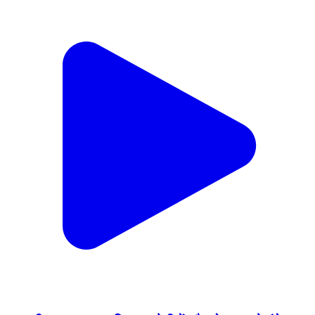
पचरुखी: मखदूम सराय मिसकर टोली में स्मैक के साथ दो धंधेबाज
गिरफ्तार, जेल भेजे गए
Pachrukhi, Siwan | Feb 5, 2026