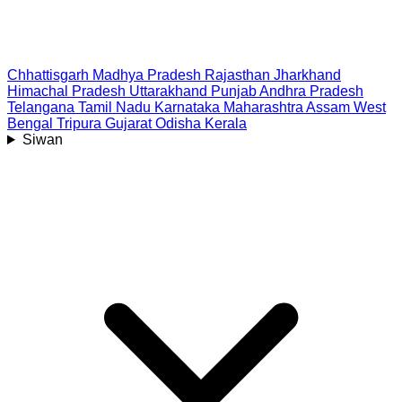
Chhattisgarh
Madhya Pradesh
Rajasthan
Jharkhand
Himachal Pradesh
Uttarakhand
Punjab
Andhra Pradesh
Telangana
Tamil Nadu
Karnataka
Maharashtra
Assam
West
Bengal
Tripura
Gujarat
Odisha
Kerala
Siwan