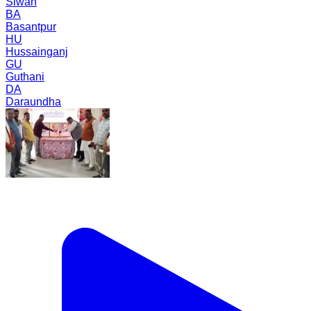
Siwan
BA
Basantpur
HU
Hussainganj
GU
Guthani
DA
Daraundha