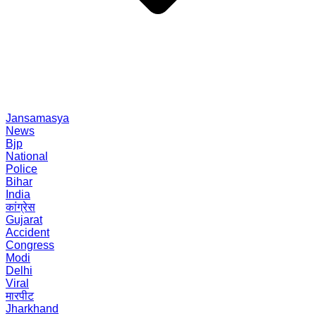
Jansamasya
News
Bjp
National
Police
Bihar
India
कांग्रेस
Gujarat
Accident
Congress
Modi
Delhi
Viral
मारपीट
Jharkhand