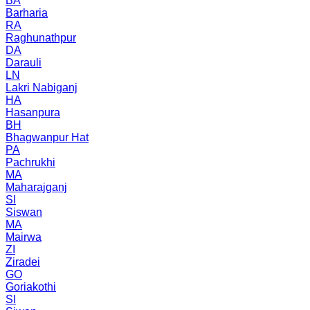
BA
Barharia
RA
Raghunathpur
DA
Darauli
LN
Lakri Nabiganj
HA
Hasanpura
BH
Bhagwanpur Hat
PA
Pachrukhi
MA
Maharajganj
SI
Siswan
MA
Mairwa
ZI
Ziradei
GO
Goriakothi
SI