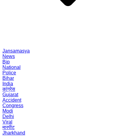
Jansamasya
News
Bjp
National
Police
Bihar
India
कांग्रेस
Gujarat
Accident
Congress
Modi
Delhi
Viral
मारपीट
Jharkhand