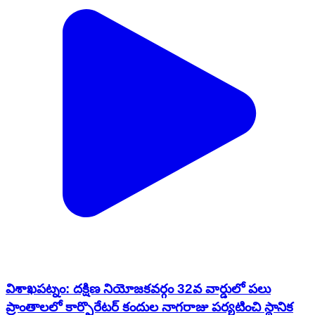
విశాఖపట్నం: దక్షిణ నియోజకవర్గం 32వ వార్డులో పలు
ప్రాంతాలలో కార్పొరేటర్ కందుల నాగరాజు పర్యటించి స్థానిక