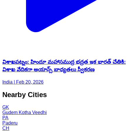
విశాఖపట్నం: హిందూ మహాసముద్ర భద్రత ఇక భారత్ చేతికి:
విశాఖ వేదికగా అయాన్స్ బాధ్యతలు స్వీకరణ
India | Feb 20, 2026
Nearby Cities
GK
Gudem Kotha Veedhi
PA
Paderu
CH