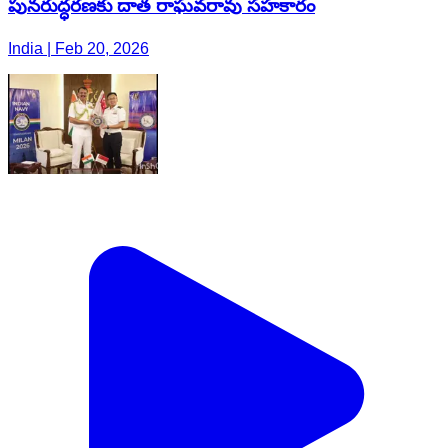
పునరుద్ధరణకు దాత రాఘవరావు సహకారం
India | Feb 20, 2026