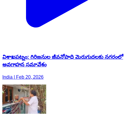
విశాఖపట్నం: గిరిజనుల జీవనోపాధి మెరుగుదలకు నగరంలో
అవగాహన సమావేశం
India | Feb 20, 2026