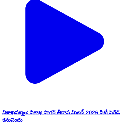
విశాఖపట్నం: విశాఖ సాగర్ తీరాన మిలన్ 2026 సిటీ పెరేడ్
కనువిందు