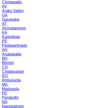
Chintapalle
AV
Araku Valley
GA
Gajuwaka
AT
Atchutapuram
KA
Kasimkota
PE
Pedagantyada
AN
Anakapalle
BH
Bhimili
CH
Chodavaram
RO
Rollugunta
MA
Madugula
PE
Pendurthi
NA
Narsipatnam