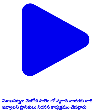
విశాఖపట్నం: వెంకోజి పాలెం లో స్మశాన వాటికకు దారి
ఇవ్వాలని స్థానికులు నిరసన కార్యక్రమం చేపట్టారు