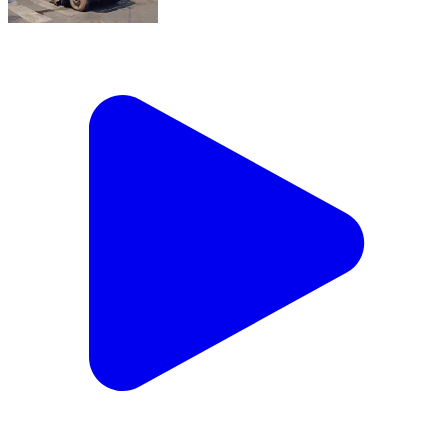
విశాఖపట్నం: కలెక్టర్ ఆఫీస్ వద్ద స్పీడ్ బ్రేకర్ దాటుతుండగా
పాక్షికంగా దెబ్బతిన్న వాటర్ సప్లై వాన్ ట్యాంక్.
India | Feb 20, 2026