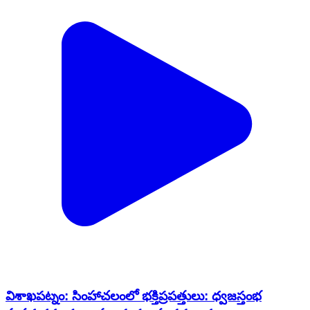
విశాఖపట్నం: సింహాచలంలో భక్తిప్రపత్తులు: ధ్వజస్తంభ