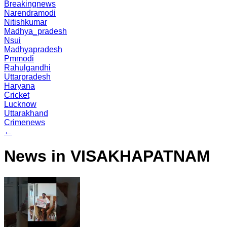
Breakingnews
Narendramodi
Nitishkumar
Madhya_pradesh
Nsui
Madhyapradesh
Pmmodi
Rahulgandhi
Uttarpradesh
Haryana
Cricket
Lucknow
Uttarakhand
Crimenews
←
News in VISAKHAPATNAM