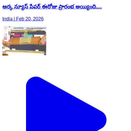
ఆర్క న్యూస్ పేపర్ ఈరోజు ప్రారంభ అయ్యింది....
India | Feb 20, 2026