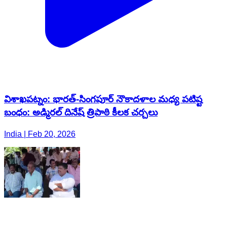
విశాఖపట్నం: భారత్-సింగపూర్ నౌకాదళాల మధ్య పటిష్ట
బంధం: అడ్మిరల్ దినేష్ త్రిపాఠి కీలక చర్చలు
India | Feb 20, 2026