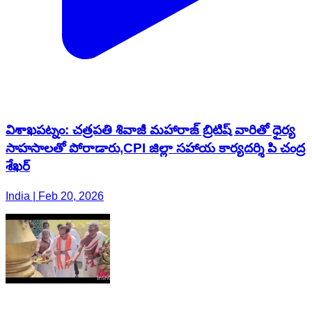
విశాఖపట్నం: చత్రపతి శివాజీ మహారాజ్ బ్రిటిష్ వారితో ధైర్య
సాహసాలతో పోరాడారు,CPI జిల్లా సహాయ కార్యదర్శి పి చంద్ర
శేఖర్
India | Feb 20, 2026