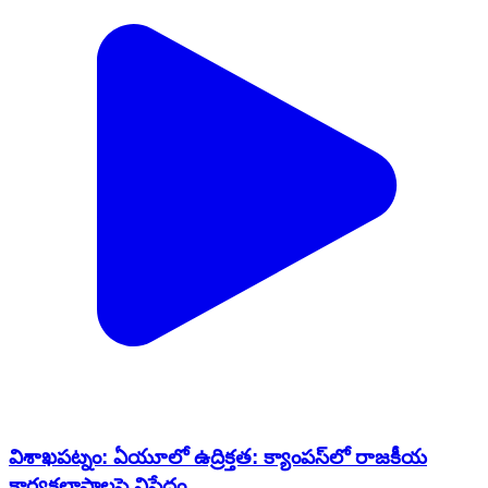
విశాఖపట్నం: ఏయూలో ఉద్రిక్తత: క్యాంపస్‌లో రాజకీయ
కార్యకలాపాలపై నిషేధం