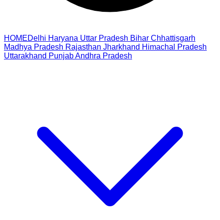
HOME
Delhi
Haryana
Uttar Pradesh
Bihar
Chhattisgarh
Madhya Pradesh
Rajasthan
Jharkhand
Himachal Pradesh
Uttarakhand
Punjab
Andhra Pradesh