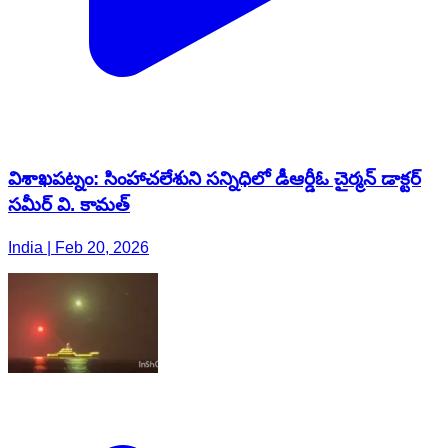
విశాఖపట్నం: సింహాచలేశుని సన్నిధిలో డీఆర్డీఓ చైర్మన్ డాక్టర్
సమీర్ వి. కామత్
India | Feb 20, 2026