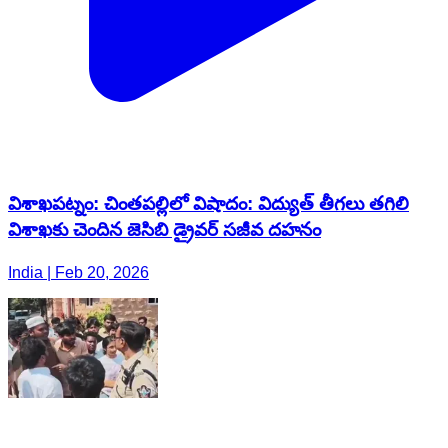
విశాఖపట్నం: చింతపల్లిలో విషాదం: విద్యుత్ తీగలు తగిలి
విశాఖ‌కు చెందిన జెసిబి డ్రైవర్ సజీవ దహనం
India | Feb 20, 2026