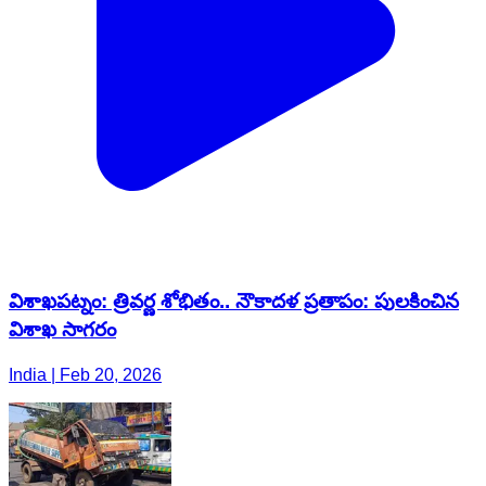
విశాఖపట్నం: త్రివర్ణ శోభితం.. నౌకాదళ ప్రతాపం: పులకించిన
విశాఖ సాగరం
India | Feb 20, 2026