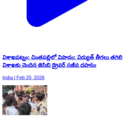
విశాఖపట్నం: చింతపల్లిలో విషాదం: విద్యుత్ తీగలు తగిలి
విశాఖ‌కు చెందిన జెసిబి డ్రైవర్ సజీవ దహనం
India | Feb 20, 2026