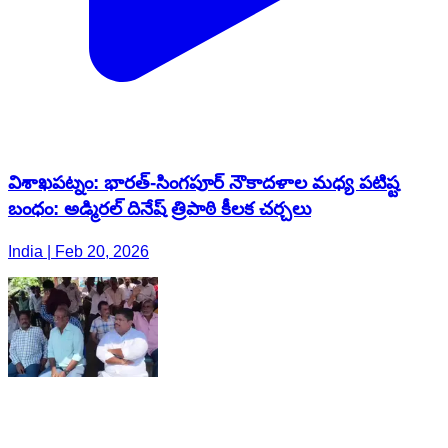
విశాఖపట్నం: భారత్-సింగపూర్ నౌకాదళాల మధ్య పటిష్ట
బంధం: అడ్మిరల్ దినేష్ త్రిపాఠి కీలక చర్చలు
India | Feb 20, 2026