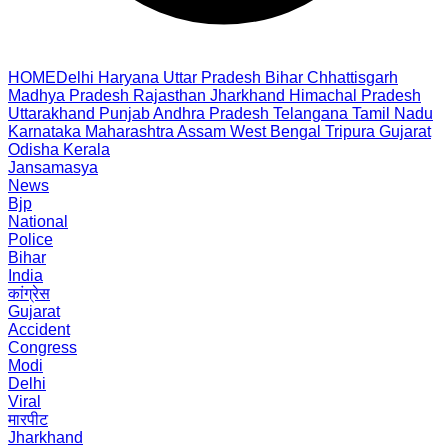
HOME
Delhi
Haryana
Uttar Pradesh
Bihar
Chhattisgarh
Madhya Pradesh
Rajasthan
Jharkhand
Himachal Pradesh
Uttarakhand
Punjab
Andhra Pradesh
Telangana
Tamil Nadu
Karnataka
Maharashtra
Assam
West Bengal
Tripura
Gujarat
Odisha
Kerala
Jansamasya
News
Bjp
National
Police
Bihar
India
कांग्रेस
Gujarat
Accident
Congress
Modi
Delhi
Viral
मारपीट
Jharkhand