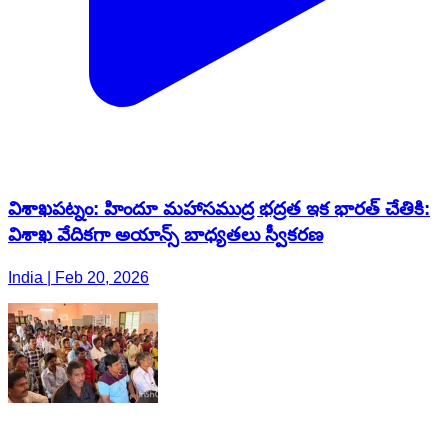
విశాఖపట్నం: హిందూ మహాసముద్ర భద్రత ఇక భారత్ చేతికి:
విశాఖ వేదికగా అయాన్స్ బాధ్యతలు స్వీకరణ
India | Feb 20, 2026