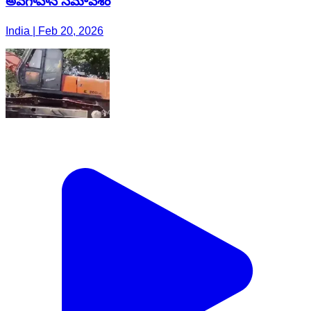
అవగాహన సమావేశం
India | Feb 20, 2026