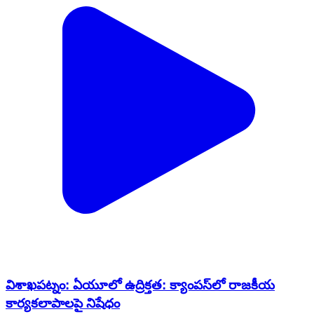
విశాఖపట్నం: ఏయూలో ఉద్రిక్తత: క్యాంపస్‌లో రాజకీయ
కార్యకలాపాలపై నిషేధం