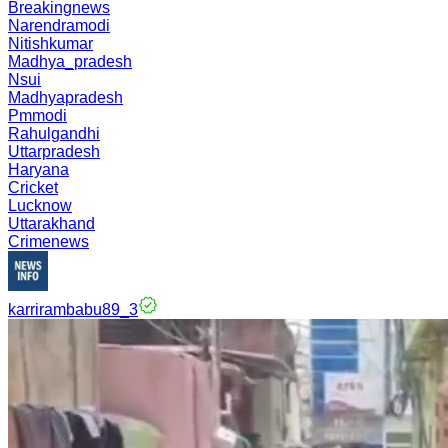
Breakingnews
Narendramodi
Nitishkumar
Madhya_pradesh
Nsui
Madhyapradesh
Pmmodi
Rahulgandhi
Uttarpradesh
Haryana
Cricket
Lucknow
Uttarakhand
Crimenews
karrirambabu89_3