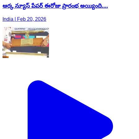
ఆర్క న్యూస్ పేపర్ ఈరోజు ప్రారంభ అయ్యింది....
India | Feb 20, 2026