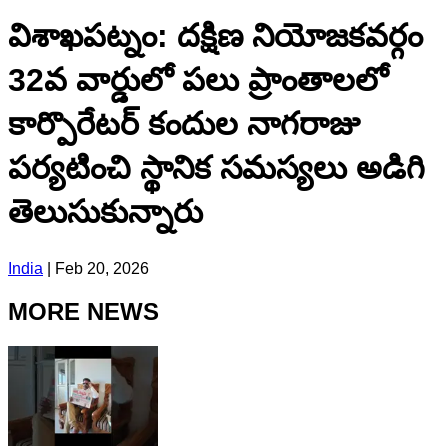
విశాఖపట్నం: దక్షిణ నియోజకవర్గం
32వ వార్డులో పలు ప్రాంతాలలో
కార్పొరేటర్ కందుల నాగరాజు
పర్యటించి స్థానిక సమస్యలు అడిగి
తెలుసుకున్నారు
India
|
Feb 20, 2026
MORE NEWS