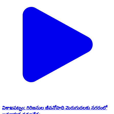
విశాఖపట్నం: గిరిజనుల జీవనోపాధి మెరుగుదలకు నగరంలో