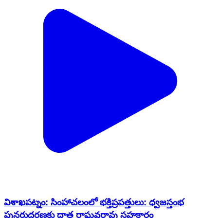
విశాఖపట్నం: సింహాచలంలో భక్తిప్రపత్తులు: ధ్వజస్తంభ
పునరుద్ధరణకు దాత రాఘవరావు సహకారం