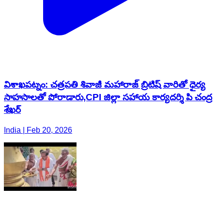
విశాఖపట్నం: చత్రపతి శివాజీ మహారాజ్ బ్రిటిష్ వారితో ధైర్య
సాహసాలతో పోరాడారు,CPI జిల్లా సహాయ కార్యదర్శి పి చంద్ర
శేఖర్
India | Feb 20, 2026