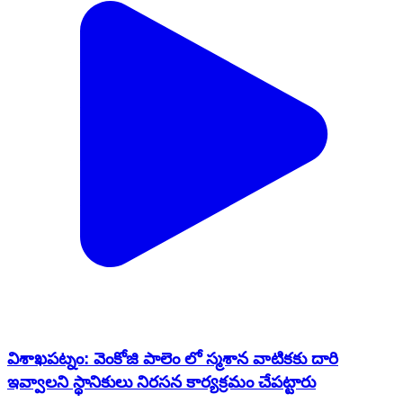
విశాఖపట్నం: వెంకోజి పాలెం లో స్మశాన వాటికకు దారి
ఇవ్వాలని స్థానికులు నిరసన కార్యక్రమం చేపట్టారు