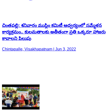
చింతపల్లి: శనివారం ముస్లిం కమిటీ ఆధ్వర్యంలో సమ్మేళన
కార్యక్రమం.. కులమతాలకు అతీతంగా ప్రతి ఒక్కరూ హాజరు
కావాలని పిలుపు
Chintapalle, Visakhapatnam | Jun 3, 2022