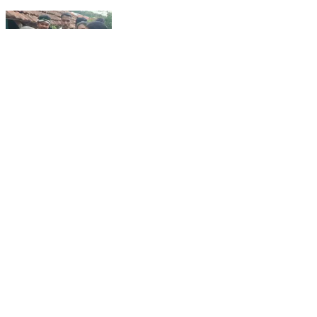
చింతపల్లి: రాజకీయ పార్టీలకు అతీతంగా అర్హులైన వారందరికీ
సంక్షేమ పథకాలు.. గడపగడపకు మన ప్రభుత్వం
కార్యక్రమంలో లమ్మసింగిలో ఎమ్మెల్యే
Chintapalle, Visakhapatnam | Jun 1, 2022