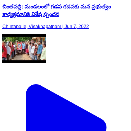
చింతపల్లి: మండలంలో గడప గడపకు మన ప్రభుత్వం
కార్యక్రమానికి విశేష స్పందన
Chintapalle, Visakhapatnam | Jun 7, 2022