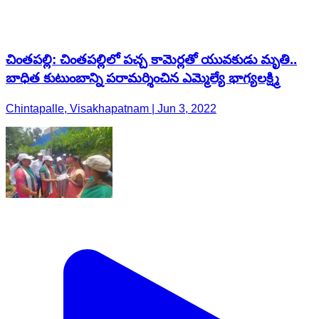
చింతపల్లి: చింతపల్లిలో పచ్చ కామెర్లతో యువకుడు మృతి..
బాధిత కుటుంబాన్ని పరామర్శించిన ఎమ్మెల్యే భాగ్యలక్ష్మి
Chintapalle, Visakhapatnam | Jun 3, 2022