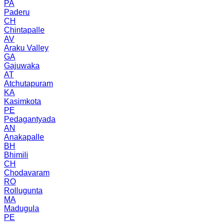
PA
Paderu
CH
Chintapalle
AV
Araku Valley
GA
Gajuwaka
AT
Atchutapuram
KA
Kasimkota
PE
Pedagantyada
AN
Anakapalle
BH
Bhimili
CH
Chodavaram
RO
Rollugunta
MA
Madugula
PE