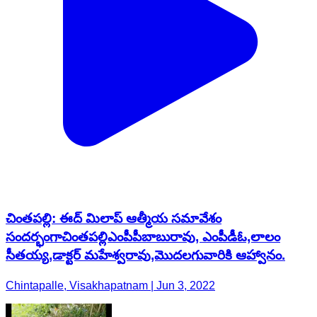
చింతపల్లి: ఈద్ మిలాప్ ఆత్మీయ సమావేశం
సందర్భంగాచింతపల్లిఎంపీపీబాబురావు, ఎంపీడీఓ,లాలం
సీతయ్య,డాక్టర్ మహేశ్వరావు,మొదలగువారికి ఆహ్వానం.
Chintapalle, Visakhapatnam | Jun 3, 2022