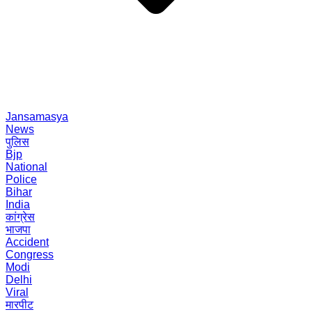
Jansamasya
News
पुलिस
Bjp
National
Police
Bihar
India
कांग्रेस
भाजपा
Accident
Congress
Modi
Delhi
Viral
मारपीट