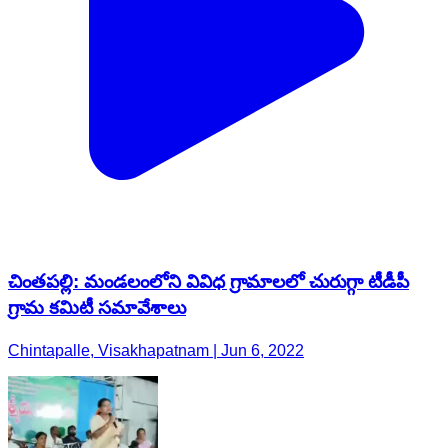
చింతపల్లి: మండలంలోని వివిధ గ్రామాలలో చురుగ్గా టీడీపీ
గ్రామ కమిటీ సమావేశాలు
Chintapalle, Visakhapatnam | Jun 6, 2022