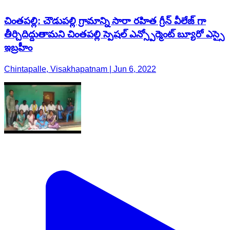
చింతపల్లి: చౌడుపల్లి గ్రామాన్ని సారా రహిత గ్రీన్ వీలేజ్ గా
తీర్చిదిద్దుతామని చింతపల్లి స్పెషల్ ఎన్స్పోర్మెంట్ బ్యూరో ఎస్సై
ఇబ్రహీం
Chintapalle, Visakhapatnam | Jun 6, 2022