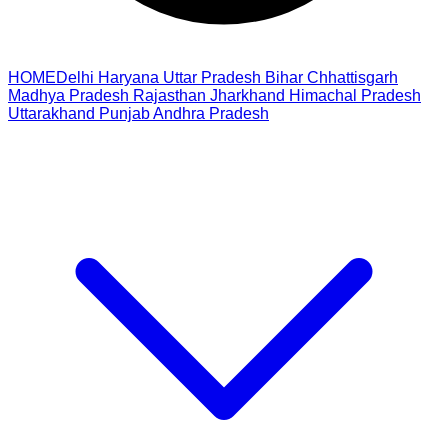
HOME
Delhi
Haryana
Uttar Pradesh
Bihar
Chhattisgarh
Madhya Pradesh
Rajasthan
Jharkhand
Himachal Pradesh
Uttarakhand
Punjab
Andhra Pradesh