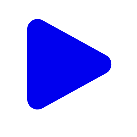
చింతపల్లి: చిలకలమామిడిలో 78 మంది లబ్ధిదారులకు ఇళ్ల
పట్టాలు పంపిణీ చేసిన పాడేరు ఎమ్మెల్యే భాగ్యలక్ష్మి
Chintapalle, Visakhapatnam | Jun 2, 2022