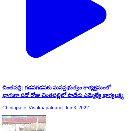
చింతపల్లి: గడపగడపకు మనప్రభుత్వం కార్యక్రమంలో
భాగంగా పదో రోజు చింతపల్లిలో పాడేరు ఎమ్మెల్యే భాగ్యలక్ష్మి
Chintapalle, Visakhapatnam | Jun 3, 2022