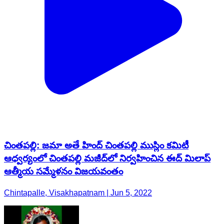
చింతపల్లి: జమా అతే హింద్ చింతపల్లి ముస్లిం కమిటీ
ఆధ్వర్యంలో చింతపల్లి మజీద్‌లో నిర్వహించిన ఈద్ మిలాప్
ఆత్మీయ సమ్మేళనం విజయవంతం
Chintapalle, Visakhapatnam | Jun 5, 2022