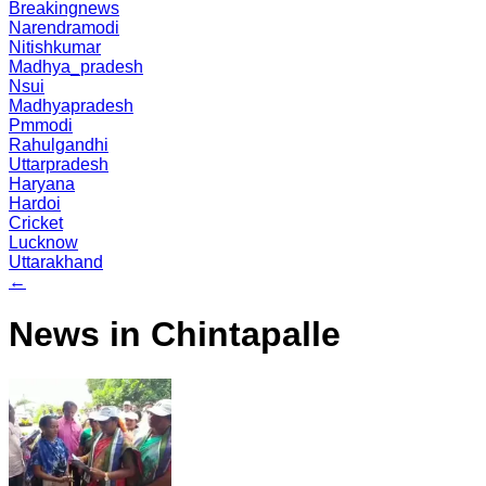
Breakingnews
Narendramodi
Nitishkumar
Madhya_pradesh
Nsui
Madhyapradesh
Pmmodi
Rahulgandhi
Uttarpradesh
Haryana
Hardoi
Cricket
Lucknow
Uttarakhand
←
News in Chintapalle