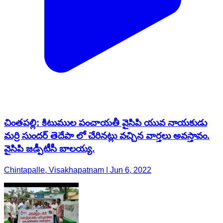
చింతపల్లి: కిటుముల పంచాయతీ వైసిపి యువ నాయకుడు
మర్రి సుందర్ తెదేపా లో చేరినట్లు వచ్చిన వార్తలు అవస్తావం.
వైసిపి జడ్పీటీసీ బాలయ్య.
Chintapalle, Visakhapatnam | Jun 6, 2022