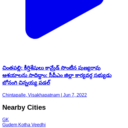
చింతపల్లి: కీర్తిశేషులు కామ్రేడ్ సొంటీన పుణ్యరావు
ఆశయాలను సాధిద్దాం: సీపీఎం జిల్లా కార్యవర్గ సభ్యుడు
బోనంగి చిన్నయ్య పడల్
Chintapalle, Visakhapatnam | Jun 7, 2022
Nearby Cities
GK
Gudem Kotha Veedhi