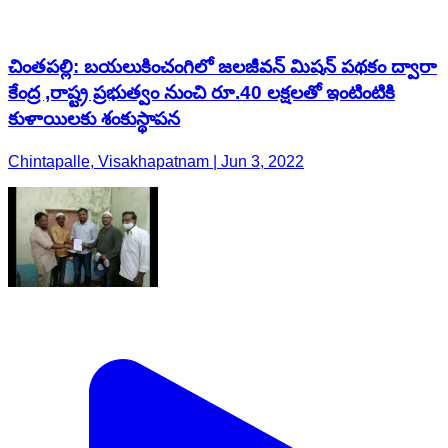
చింతపల్లి: బయలుకించంగిలో జలజీవన్ మిషన్ పథకం ద్వారా
కేంద్ర ,రాష్ట్ర ప్రభుత్వం నుంచి రూ.40 లక్షలతో ఇంటింటికి
కుళాయిలకు శంకుస్థాపన
Chintapalle, Visakhapatnam | Jun 3, 2022