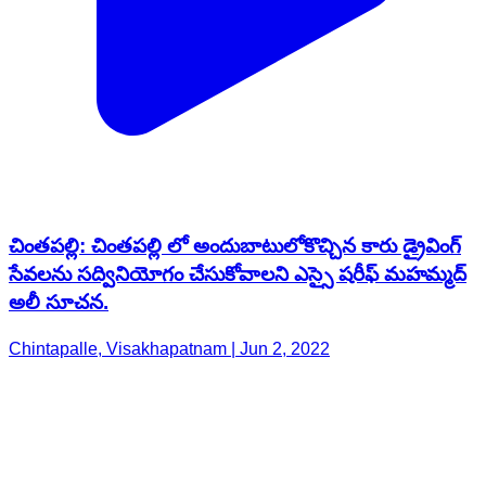
చింతపల్లి: చింతపల్లి లో అందుబాటులోకొచ్చిన కారు డ్రైవింగ్
సేవలను సద్వినియోగం చేసుకోవాలని ఎస్సై షరీఫ్ మహమ్మద్
అలీ సూచన.
Chintapalle, Visakhapatnam | Jun 2, 2022