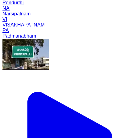
Pendurthi
NA
Narsipatnam
VI
VISAKHAPATNAM
PA
Padmanabham