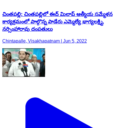
చింతపల్లి: చింతపల్లిలో ఈద్ మిలాప్ ఆత్మీయ సమ్మేళన
కార్యక్రమంలో పాల్గొన్న పాడేరు ఎమ్మెల్యే భాగ్యలక్ష్మి,
నర్సింహారావు దంపతులు
Chintapalle, Visakhapatnam | Jun 5, 2022