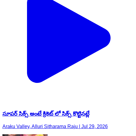
సూపర్ సిక్స్ అంటే క్రికెట్ లో సిక్స్ కొట్టినట్లే
Araku Valley, Alluri Sitharama Raju | Jul 29, 2026