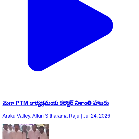
మెగా PTM కార్యక్రమంకు కలెక్టర్ నిశాంతి హాజరు
Araku Valley, Alluri Sitharama Raju | Jul 24, 2026