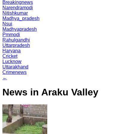
Breakingnews
Narendramodi
Nitishkumar
Madhya_pradesh
Nsui
Madhyapradesh
Pmmodi
Rahulgandhi
Uttarpradesh
Haryana
Cricket
Lucknow
Uttarakhand
Crimenews
←
News in Araku Valley