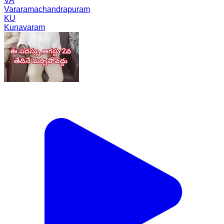
VA
Vararamachandrapuram
KU
Kunavaram