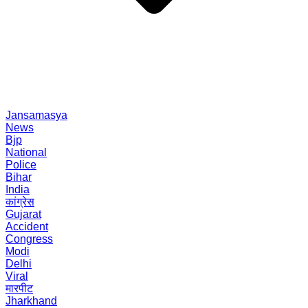
Jansamasya
News
Bjp
National
Police
Bihar
India
कांग्रेस
Gujarat
Accident
Congress
Modi
Delhi
Viral
मारपीट
Jharkhand