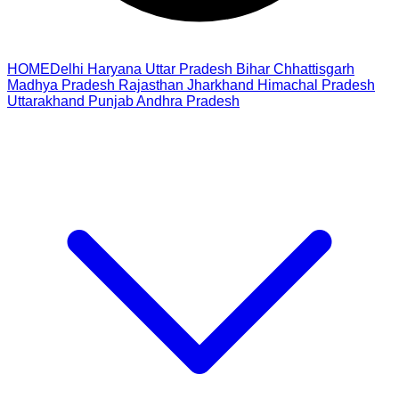
HOME
Delhi
Haryana
Uttar Pradesh
Bihar
Chhattisgarh
Madhya Pradesh
Rajasthan
Jharkhand
Himachal Pradesh
Uttarakhand
Punjab
Andhra Pradesh