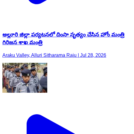
అల్లూరి జిల్లా పర్యటనలో దింసా నృత్యం చేసిన హోం మంత్రి
గిరిజన శాఖ మంత్రి
Araku Valley, Alluri Sitharama Raju | Jul 28, 2026