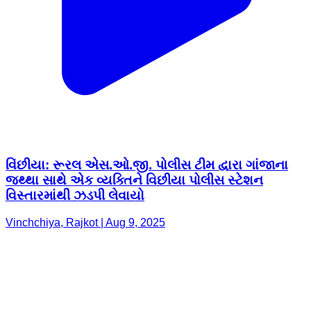
વિંછીયા: રૂરલ એસ.ઓ.જી. પોલીસ ટીમ દ્વારા ગાંજાના
જથ્થા સાથે એક વ્યક્તિને વિછીયા પોલીસ સ્ટેશન
વિસ્તારમાંથી ઝડપી લેવાયો
Vinchchiya, Rajkot | Aug 9, 2025