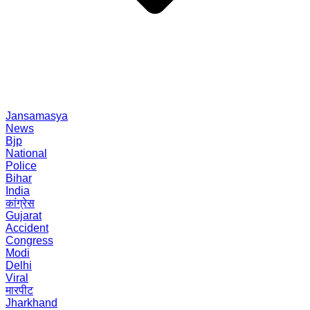
Jansamasya
News
Bjp
National
Police
Bihar
India
कांग्रेस
Gujarat
Accident
Congress
Modi
Delhi
Viral
मारपीट
Jharkhand