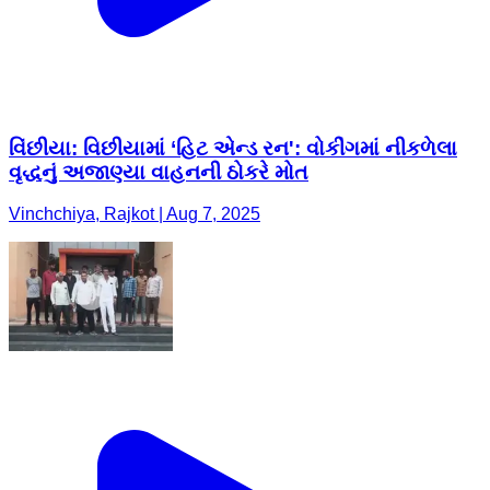
વિંછીયા: વિછીયામાં ‘હિટ એન્ડ રન': વોકીંગમાં નીકળેલા
વૃદ્ધનું અજાણ્યા વાહનની ઠોકરે મોત
Vinchchiya, Rajkot | Aug 7, 2025