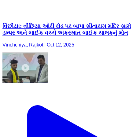
વિંછીયા: વીંછિયા ઓરી રોડ પર બાપા સીતારામ મંદિર સામે
ડમ્પર અને બાઈક વચ્ચે અકસ્માત બાઈક ચાલકનું મોત
Vinchchiya, Rajkot | Oct 12, 2025