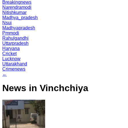
Breakingnews
Narendramodi
Nitishkumar
Madhya_pradesh
Nsui
Madhyapradesh
Pmmodi
Rahulgandhi
Uttarpradesh
Haryana
Cricket
Lucknow
Uttarakhand
Crimenews
←
News in Vinchchiya