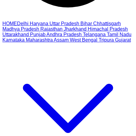
HOME
Delhi
Haryana
Uttar Pradesh
Bihar
Chhattisgarh
Madhya Pradesh
Rajasthan
Jharkhand
Himachal Pradesh
Uttarakhand
Punjab
Andhra Pradesh
Telangana
Tamil Nadu
Karnataka
Maharashtra
Assam
West Bengal
Tripura
Gujarat