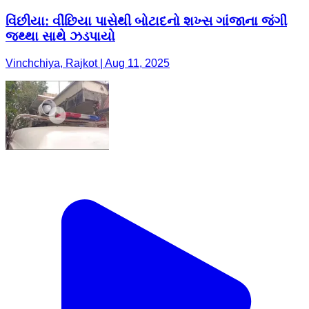
વિંછીયા: વીંછિયા પાસેથી બોટાદનો શખ્સ ગાંજાના જંગી
જથ્થા સાથે ઝડપાયો
Vinchchiya, Rajkot | Aug 11, 2025