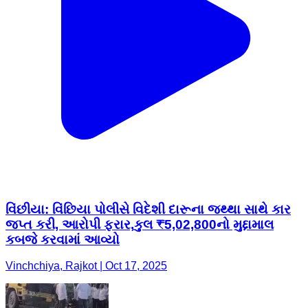
વિંછીયા: વિંછિયા પોલીસે વિદેશી દારૂના જથ્થા સાથે કાર
જપ્ત કરી, આરોપી ફરાર,કુલ ₹5,02,800નો મુદ્દામાલ
કબજે કરવામાં આવ્યો
Vinchchiya, Rajkot | Oct 17, 2025