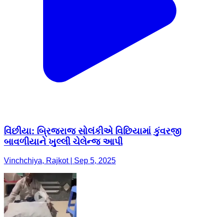
વિંછીયા: બ્રિજરાજ સોલંકીએ વિછિયામાં કુંવરજી
બાવળીયાને ખુલ્લી ચેલેન્જ આપી
Vinchchiya, Rajkot | Sep 5, 2025