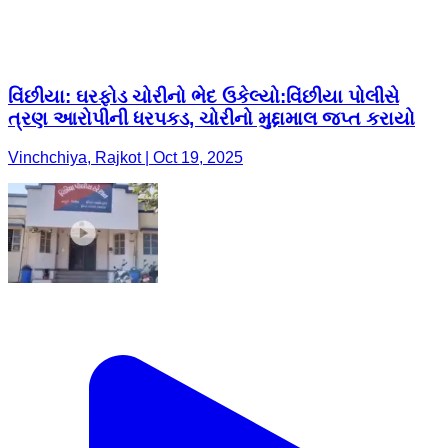
વિંછીયા: ઘરફોડ ચોરીનો ભેદ ઉકેલ્યો:વિંછીયા પોલીસે
ત્રણ આરોપીની ધરપકડ, ચોરીનો મુદ્દામાલ જપ્ત કરાયો
Vinchchiya, Rajkot | Oct 19, 2025