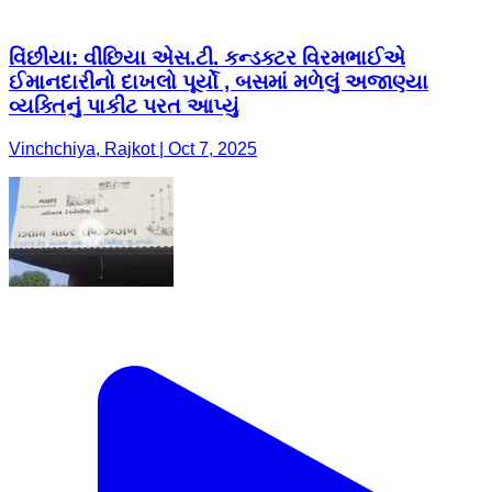
વિંછીયા: વીંછિયા એસ.ટી. કન્ડક્ટર વિરમભાઈએ
ઈમાનદારીનો દાખલો પૂર્યો , બસમાં મળેલું અજાણ્યા
વ્યક્તિનું પાકીટ પરત આપ્યું
Vinchchiya, Rajkot | Oct 7, 2025