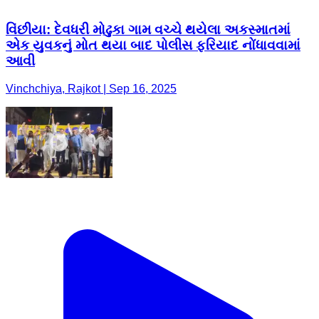
વિંછીયા: દેવધરી મોઢુકા ગામ વચ્ચે થયેલા અકસ્માતમાં
એક યુવકનું મોત થયા બાદ પોલીસ ફરિયાદ નોંધાવવામાં
આવી
Vinchchiya, Rajkot | Sep 16, 2025