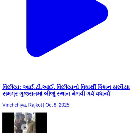
વિંછીયા: આઈ.ટી.આઈ. વિંછીયાનો વિધાર્થી કિશન સરવૈયા
સમગ્ર ગુજરાતમાં બીજું સ્થાન મેળવી ગર્વ વધાર્યો
Vinchchiya, Rajkot | Oct 8, 2025