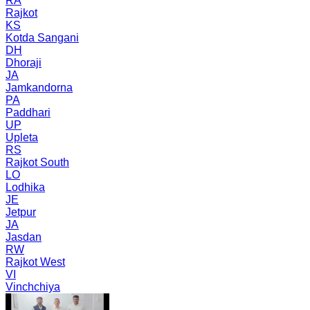
RA
Rajkot
KS
Kotda Sangani
DH
Dhoraji
JA
Jamkandorna
PA
Paddhari
UP
Upleta
RS
Rajkot South
LO
Lodhika
JE
Jetpur
JA
Jasdan
RW
Rajkot West
VI
Vinchchiya