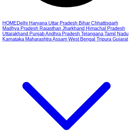
HOME
Delhi
Haryana
Uttar Pradesh
Bihar
Chhattisgarh
Madhya Pradesh
Rajasthan
Jharkhand
Himachal Pradesh
Uttarakhand
Punjab
Andhra Pradesh
Telangana
Tamil Nadu
Karnataka
Maharashtra
Assam
West Bengal
Tripura
Gujarat