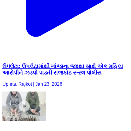
ઉપલેટા: ઉપલેટામાંથી ગાંજાના જથ્થા સાથે એક મહિલા
આરોપીને ઝડપી પાડતી રાજકોટ રૂરલ પોલીસ
Upleta, Rajkot | Jan 23, 2026