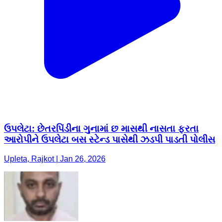
ઉપલેટા: છેતરપિંડીના ગુનામાં છ માસથી નાસતા ફરતા
આરોપીને ઉપલેટા બસ સ્ટેન્ડ પાસેથી ઝડપી પાડતી પોલીસ
Upleta, Rajkot | Jan 26, 2026