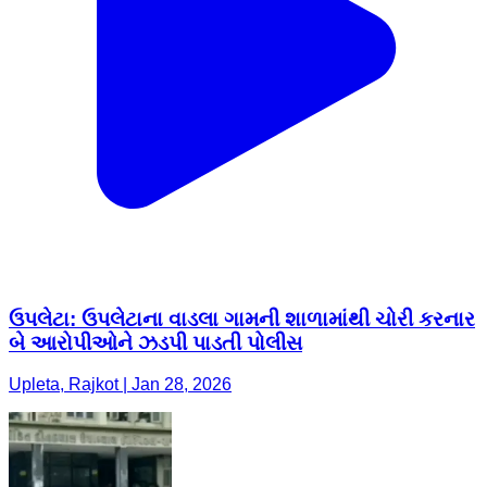
ઉપલેટા: ઉપલેટાના વાડલા ગામની શાળામાંથી ચોરી કરનાર
બે આરોપીઓને ઝડપી પાડતી પોલીસ
Upleta, Rajkot | Jan 28, 2026