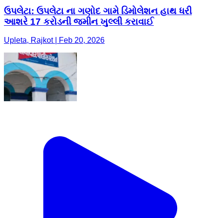
ઉપલેટા: ઉપલેટા ના ગણોદ ગામે ડિમોલેશન હાથ ધરી
આશરે 17 કરોડની જમીન ખુલ્લી કરાવાઈ
Upleta, Rajkot | Feb 20, 2026