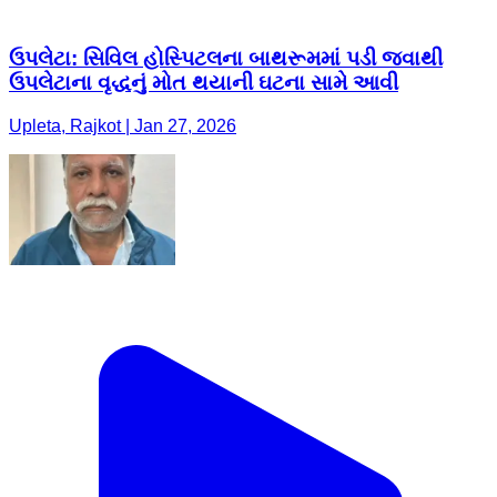
ઉપલેટા: સિવિલ હોસ્પિટલના બાથરૂમમાં પડી જવાથી
ઉપલેટાના વૃદ્ધનું મોત થયાની ઘટના સામે આવી
Upleta, Rajkot | Jan 27, 2026