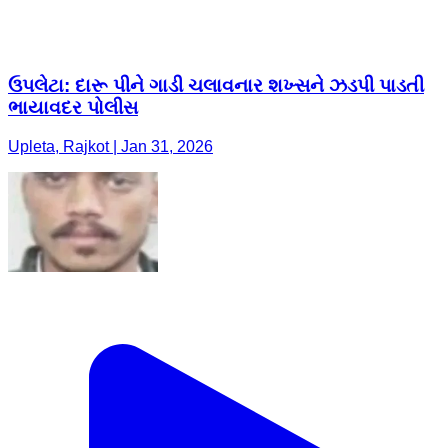
ઉપલેટા: દારૂ પીને ગાડી ચલાવનાર શખ્સને ઝડપી પાડતી
ભાયાવદર પોલીસ
Upleta, Rajkot | Jan 31, 2026