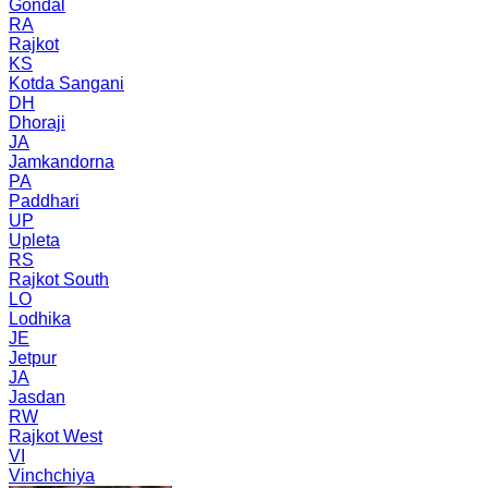
Gondal
RA
Rajkot
KS
Kotda Sangani
DH
Dhoraji
JA
Jamkandorna
PA
Paddhari
UP
Upleta
RS
Rajkot South
LO
Lodhika
JE
Jetpur
JA
Jasdan
RW
Rajkot West
VI
Vinchchiya