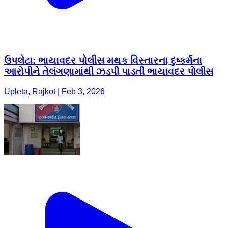
ઉપલેટા: ભાયાવદર પોલીસ મથક વિસ્તારના દુષ્કર્મના
આરોપીને તેલંગણામાંથી ઝડપી પાડતી ભાયાવદર પોલીસ
Upleta, Rajkot | Feb 3, 2026