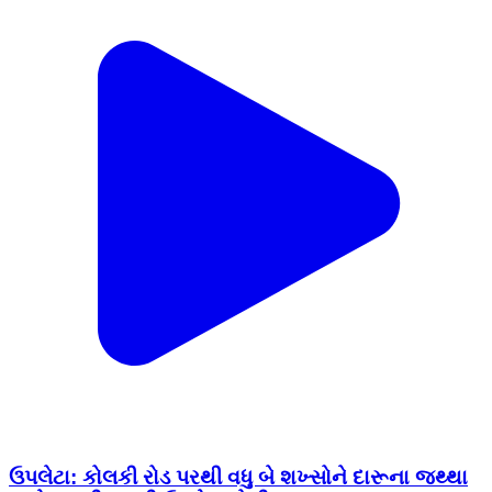
ઉપલેટા: કોલકી રોડ પરથી વધુ બે શખ્સોને દારૂના જથ્થા