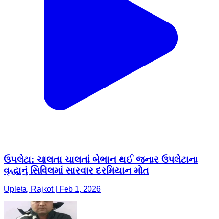
ઉપલેટા: ચાલતા ચાલતાં બેભાન થઈ જનાર ઉપલેટાના
વૃદ્ધાનું સિવિલમાં સારવાર દરમિયાન મોત
Upleta, Rajkot | Feb 1, 2026