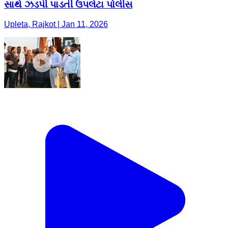
સાથે ઝડપી પાડતી ઉપલેટા પોલીસ
Upleta, Rajkot | Jan 11, 2026