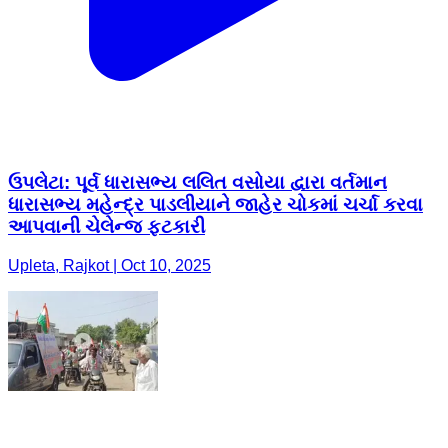
ઉપલેટા: પૂર્વ ધારાસભ્ય લલિત વસોયા દ્વારા વર્તમાન
ધારાસભ્ય મહેન્દ્ર પાડલીયાને જાહેર ચોકમાં ચર્ચા કરવા
આપવાની ચેલેન્જ ફટકારી
Upleta, Rajkot | Oct 10, 2025