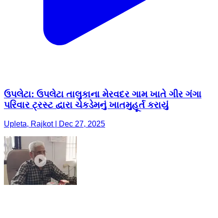
ઉપલેટા: ઉપલેટા તાલુકાના મેરવદર ગામ ખાતે ગીર ગંગા
પરિવાર ટ્રસ્ટ દ્વારા ચેકડેમનું ખાતમુહૂર્ત કરાયું
Upleta, Rajkot | Dec 27, 2025