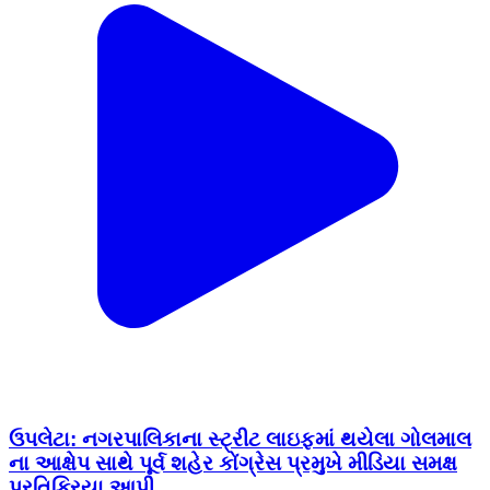
ઉપલેટા: નગરપાલિકાના સ્ટ્રીટ લાઇફમાં થયેલા ગોલમાલ
ના આક્ષેપ સાથે પૂર્વ શહેર કોંગ્રેસ પ્રમુખે મીડિયા સમક્ષ
પ્રતિક્રિયા આપી