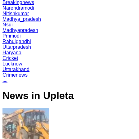
Breakingnews
Narendramodi
Nitishkumar
Madhya_pradesh
Nsui
Madhyapradesh
Pmmodi
Rahulgandhi
Uttarpradesh
Haryana
Cricket
Lucknow
Uttarakhand
Crimenews
←
News in Upleta