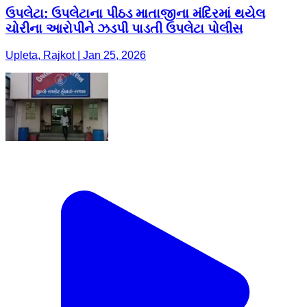
ઉપલેટા: ઉપલેટાના પીઠડ માતાજીના મંદિરમાં થયેલ
ચોરીના આરોપીને ઝડપી પાડતી ઉપલેટા પોલીસ
Upleta, Rajkot | Jan 25, 2026