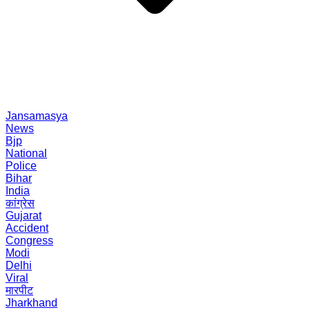
Jansamasya
News
Bjp
National
Police
Bihar
India
कांग्रेस
Gujarat
Accident
Congress
Modi
Delhi
Viral
मारपीट
Jharkhand