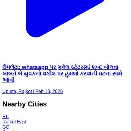
ઉપલેટા: whatsapp પર મુકેલ સ્ટેટસમાં શબ્દ બોલવા
બાબતે બે યુવકનો વકીલ પર હુમલો કરવાની ઘટના સામે
આવી
Upleta, Rajkot | Feb 18, 2026
Nearby Cities
RE
Rajkot East
GO