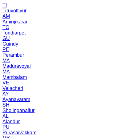
TI
Tiruvottiyur
AM
Aminjikarai
TO
Tondiarpet
GU
Guindy
PE
Perambur
MA
Maduravoyal
MA
Mambalam
VE
Velacheri
AY
Ayanavaram
SH
Sholinganallur
AL
Alandur
PU
Purasaivakkam