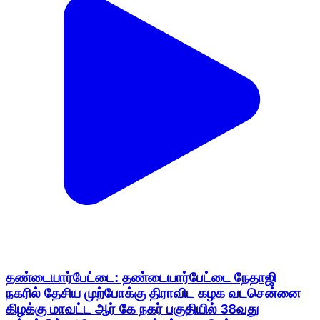
தண்டையார்பேட்டை: தண்டையார்பேட்டை நேதாஜி
நகரில் தேசிய முற்போக்கு திராவிட கழக வடசென்னை
கிழக்கு மாவட்ட ஆர் கே நகர் பகுதியில் 38வது