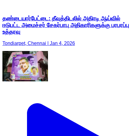
தண்டையார்பேட்டை: தீவுத்திடலில் அதிரடி ஆய்வில்
ஈடுபட்ட அமைச்சர் சேகர்பாபு அதிகாரிகளுக்கு பரபரப்பு
உத்தரவு
Tondiarpet, Chennai | Jan 4, 2026