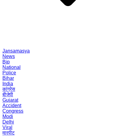
Jansamasya
News
Bjp
National
Police
Bihar
India
कांग्रेस
बीजेपी
Gujarat
Accident
Congress
Modi
Delhi
Viral
मारपीट