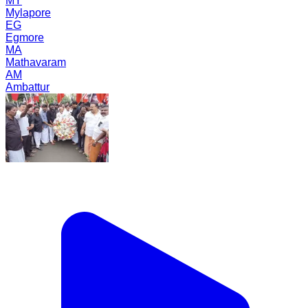
MY
Mylapore
EG
Egmore
MA
Mathavaram
AM
Ambattur