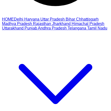
HOME
Delhi
Haryana
Uttar Pradesh
Bihar
Chhattisgarh
Madhya Pradesh
Rajasthan
Jharkhand
Himachal Pradesh
Uttarakhand
Punjab
Andhra Pradesh
Telangana
Tamil Nadu