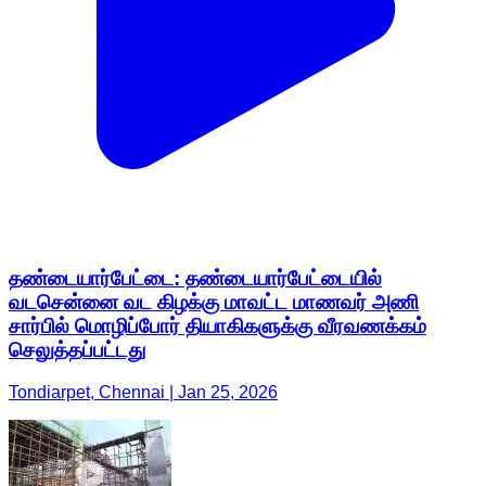
தண்டையார்பேட்டை: தண்டையார்பேட்டையில்
வடசென்னை வட கிழக்கு மாவட்ட மாணவர் அணி
சார்பில் மொழிப்போர் தியாகிகளுக்கு வீரவணக்கம்
செலுத்தப்பட்டது
Tondiarpet, Chennai | Jan 25, 2026