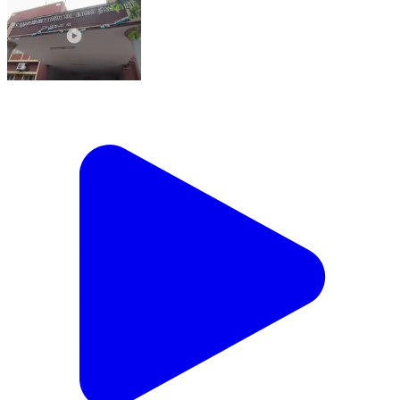
தண்டையார்பேட்டை: புது வண்ணாரப்பேட்டை அன்னை