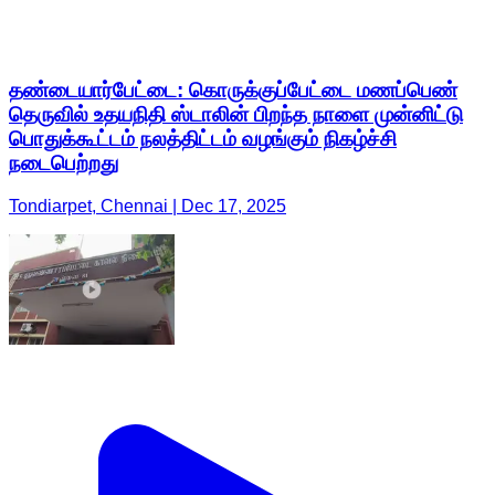
தண்டையார்பேட்டை: கொருக்குப்பேட்டை மணப்பெண்
தெருவில் உதயநிதி ஸ்டாலின் பிறந்த நாளை முன்னிட்டு
பொதுக்கூட்டம் நலத்திட்டம் வழங்கும் நிகழ்ச்சி
நடைபெற்றது
Tondiarpet, Chennai | Dec 17, 2025