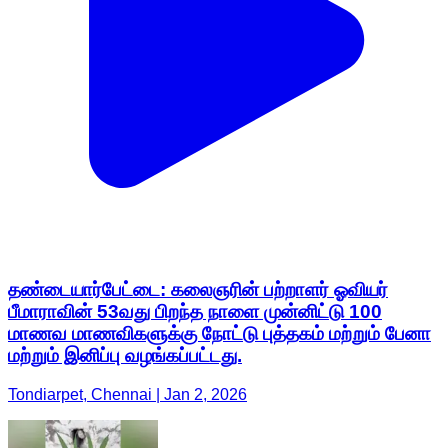
தண்டையார்பேட்டை: கலைஞரின் பற்றாளர் ஓவியர்
பீமாராவின் 53வது பிறந்த நாளை முன்னிட்டு 100
மாணவ மாணவிகளுக்கு நோட்டு புத்தகம் மற்றும் பேனா
மற்றும் இனிப்பு வழங்கப்பட்டது.
Tondiarpet, Chennai | Jan 2, 2026