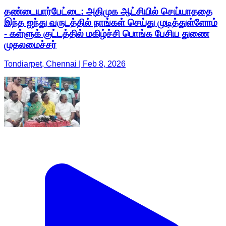
தண்டையார்பேட்டை: அதிமுக ஆட்சியில் செய்யாததை
இந்த ஐந்து வருடத்தில் நாங்கள் செய்து முடித்துள்ளோம்
- கள்ளுக் குட்டத்தில் மகிழ்ச்சி பொங்க பேசிய துணை
முதலமைச்சர்
Tondiarpet, Chennai | Feb 8, 2026