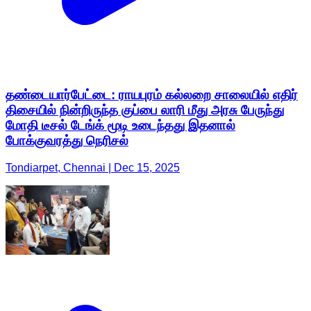
தண்டையார்பேட்டை: ராயபுரம் கல்லறை சாலையில் எதிர்
திசையில் நின்றிருந்த குப்பை லாரி மீது அரசு பேருந்து
மோதி டீசல் டேங்க் மூடி உடைந்தது இதனால்
போக்குவரத்து நெரிசல்
Tondiarpet, Chennai | Dec 15, 2025