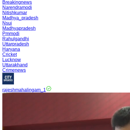
Breakingnews
Narendramodi
Nitishkumar
Madhya_pradesh
Nsui
Madhyapradesh
Pmmodi
Rahulgandhi
Uttarpradesh
Haryana
Cricket
Lucknow
Uttarakhand
Crimenews
rajeshmahalingam_1