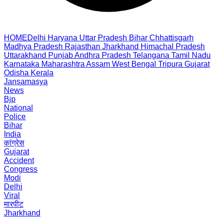
HOME
Delhi
Haryana
Uttar Pradesh
Bihar
Chhattisgarh
Madhya Pradesh
Rajasthan
Jharkhand
Himachal Pradesh
Uttarakhand
Punjab
Andhra Pradesh
Telangana
Tamil Nadu
Karnataka
Maharashtra
Assam
West Bengal
Tripura
Gujarat
Odisha
Kerala
Jansamasya
News
Bjp
National
Police
Bihar
India
कांग्रेस
Gujarat
Accident
Congress
Modi
Delhi
Viral
मारपीट
Jharkhand