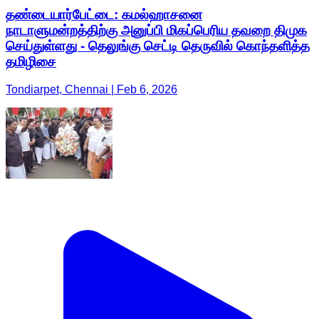
தண்டையார்பேட்டை: கமல்ஹாசனை
நாடாளுமன்றத்திற்கு அனுப்பி மிகப்பெரிய தவறை திமுக
செய்துள்ளது - தெலுங்கு செட்டி தெருவில் கொந்தளித்த
தமிழிசை
Tondiarpet, Chennai | Feb 6, 2026