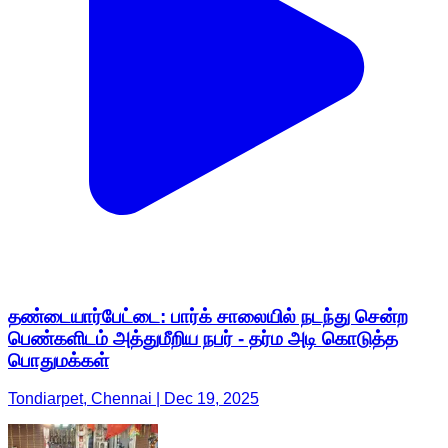
தண்டையார்பேட்டை: பார்க் சாலையில் நடந்து சென்ற
பெண்களிடம் அத்துமீறிய நபர் - தர்ம அடி கொடுத்த
பொதுமக்கள்
Tondiarpet, Chennai | Dec 19, 2025