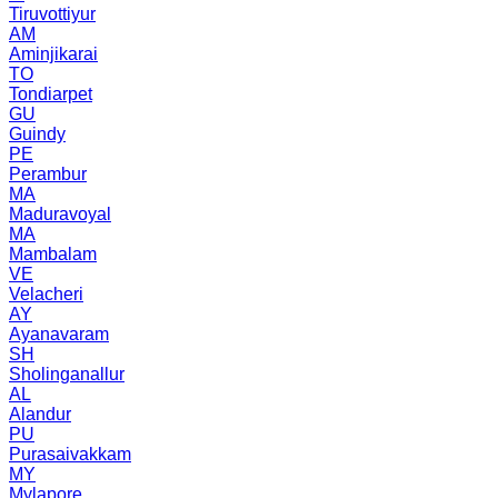
Tiruvottiyur
AM
Aminjikarai
TO
Tondiarpet
GU
Guindy
PE
Perambur
MA
Maduravoyal
MA
Mambalam
VE
Velacheri
AY
Ayanavaram
SH
Sholinganallur
AL
Alandur
PU
Purasaivakkam
MY
Mylapore