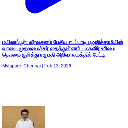
மயிலாப்பூர்: வீரவசனம் பேசிய எடப்பாடி பழனிச்சாமியின்
வாயை முதலமைச்சர் தைத்துள்ளார் - மகளிர் உரிமை
தொகை குறித்து ரகுபதி அறிவாலயத்தில் பேட்டி
Mylapore, Chennai | Feb 13, 2026