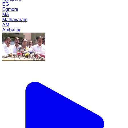
EG
Egmore
MA
Mathavaram
AM
Ambattur