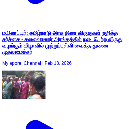
மயிலாப்பூர்: தமிழ்நாடு அரசு திரை விருதுகள் குறித்த
சர்ச்சை - கலைவாணர் அரங்கத்தில் நடைபெற்ற விருது
வழங்கும் விழாவில் முற்றுப்புள்ளி வைத்த துணை
முதலமைச்சர்
Mylapore, Chennai | Feb 13, 2026