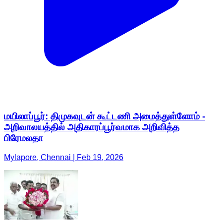
மயிலாப்பூர்: திமுகவுடன் கூட்டணி அமைத்துள்ளோம் -
அறிவாலயத்தில் அதிகாரப்பூர்வமாக அறிவித்த
பிரேமலதா
Mylapore, Chennai | Feb 19, 2026