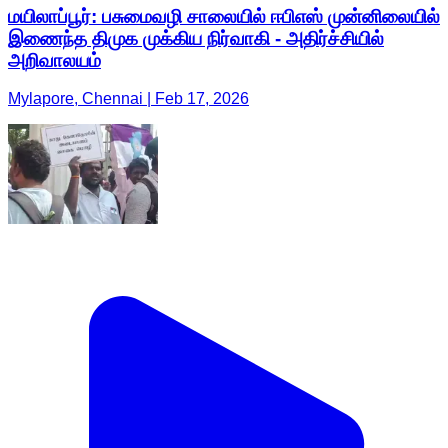
மயிலாப்பூர்: பசுமைவழி சாலையில் ஈபிஎஸ் முன்னிலையில்
இணைந்த திமுக முக்கிய நிர்வாகி - அதிர்ச்சியில்
அறிவாலயம்
Mylapore, Chennai | Feb 17, 2026