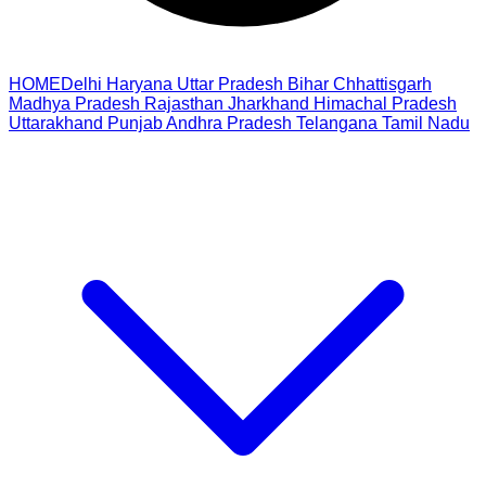
HOME
Delhi
Haryana
Uttar Pradesh
Bihar
Chhattisgarh
Madhya Pradesh
Rajasthan
Jharkhand
Himachal Pradesh
Uttarakhand
Punjab
Andhra Pradesh
Telangana
Tamil Nadu