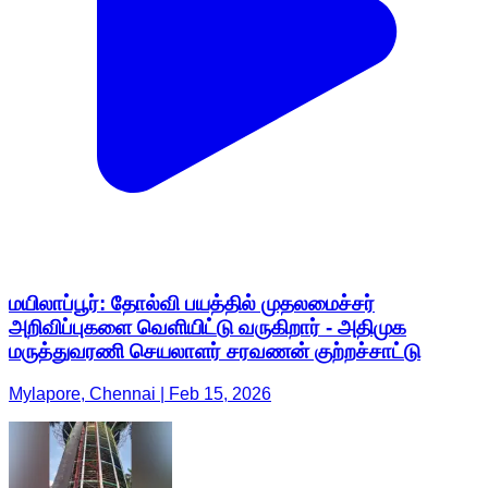
மயிலாப்பூர்: தோல்வி பயத்தில் முதலமைச்சர்
அறிவிப்புகளை வெளியிட்டு வருகிறார் - அதிமுக
மருத்துவரணி செயலாளர் சரவணன் குற்றச்சாட்டு
Mylapore, Chennai | Feb 15, 2026