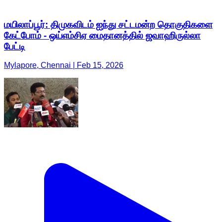
மயிலாப்பூர்: திமுகவிடம் ஐந்து சட்டமன்ற தொகுதிகளை
கேட்போம் - ஒய்எம்சிஏ மைதானத்தில் ஜவாஹிருல்லா
பேட்டி
Mylapore, Chennai | Feb 15, 2026