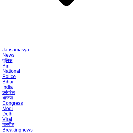
Jansamasya
News
पुलिस
Bjp
National
Police
Bihar
India
कांग्रेस
भाजपा
Congress
Modi
Delhi
Viral
मारपीट
Breakingnews