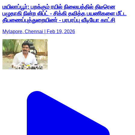
மயிலாப்பூர்: பறக்கும் ரயில் நிலையத்தில் திடீரென
பழுதாகி நின்ற லிப்ட் - சிக்கி தவித்த பயணிகளை மீட்ட
தீயணைப்புத்துறையினர் - பரபரப்பு வீடியோ காட்சி
Mylapore, Chennai | Feb 19, 2026