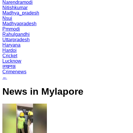
Narendramodi
Nitishkumar
Madhya_pradesh
Nsui
Madhyapradesh
Pmmodi
Rahulgandhi
Uttarpradesh
Haryana
Hardoi
Cricket
Lucknow
लखनऊ
Crimenews
←
News in Mylapore