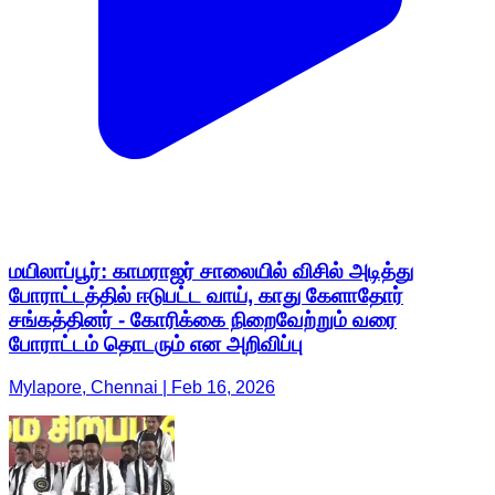
மயிலாப்பூர்: காமராஜர் சாலையில் விசில் அடித்து
போராட்டத்தில் ஈடுபட்ட வாய், காது கேளாதோர்
சங்கத்தினர் - கோரிக்கை நிறைவேற்றும் வரை
போராட்டம் தொடரும் என அறிவிப்பு
Mylapore, Chennai | Feb 16, 2026