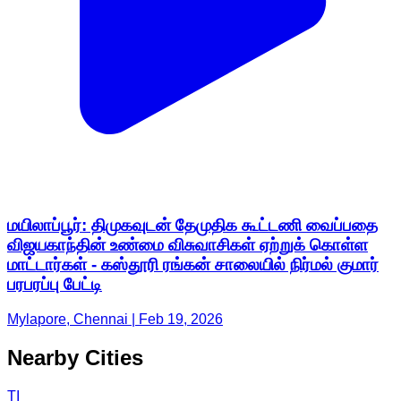
மயிலாப்பூர்: திமுகவுடன் தேமுதிக கூட்டணி வைப்பதை
விஜயகாந்தின் உண்மை விசுவாசிகள் ஏற்றுக் கொள்ள
மாட்டார்கள் - கஸ்தூரி ரங்கன் சாலையில் நிர்மல் குமார்
பரபரப்பு பேட்டி
Mylapore, Chennai | Feb 19, 2026
Nearby Cities
TI