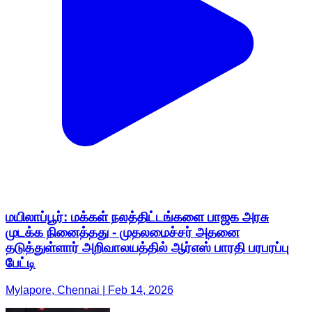
மயிலாப்பூர்: மக்கள் நலத்திட்டங்களை பாஜக அரசு
முடக்க நினைத்தது - முதலமைச்சர் அதனை
தடுத்துள்ளார் அறிவாலயத்தில் ஆர்எஸ் பாரதி பரபரப்பு
பேட்டி
Mylapore, Chennai | Feb 14, 2026