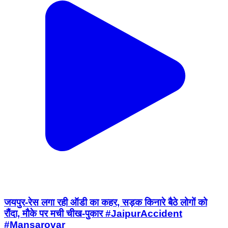
जयपुर-रेस लगा रही ऑडी का कहर, सड़क किनारे बैठे लोगों को
रौंदा, मौके पर मची चीख-पुकार #JaipurAccident
#Mansarovar