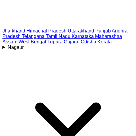
Jharkhand
Himachal Pradesh
Uttarakhand
Punjab
Andhra
Pradesh
Telangana
Tamil Nadu
Karnataka
Maharashtra
Assam
West Bengal
Tripura
Gujarat
Odisha
Kerala
Nagaur